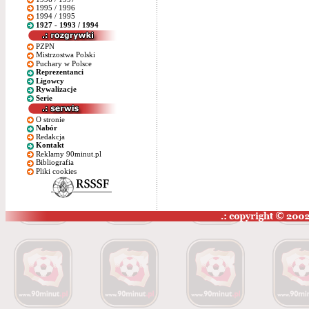
1995 / 1996
1994 / 1995
1927 - 1993 / 1994
PZPN
Mistrzostwa Polski
Puchary w Polsce
Reprezentanci
Ligowcy
Rywalizacje
Serie
O stronie
Nabór
Redakcja
Kontakt
Reklamy 90minut.pl
Bibliografia
Pliki cookies