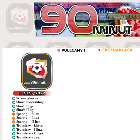
Strona główna
Skarb Ekstraklasy
Skarb I ligi
Skarb II ligi
Sparingi - Ekstr.
Sparingi - I liga
Sparingi - II liga
Transfery - Ekstr.
Transfery - I liga
Transfery - II liga
Transfery - zagr.