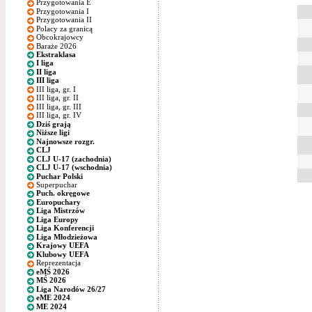
Przygotowania E
Przygotowania I
Przygotowania II
Polacy za granicą
Obcokrajowcy
Baraże 2026
Ekstraklasa
I liga
II liga
III liga
III liga, gr. I
III liga, gr. II
III liga, gr. III
III liga, gr. IV
Dziś grają
Niższe ligi
Najnowsze rozgr.
CLJ
CLJ U-17 (zachodnia)
CLJ U-17 (wschodnia)
Puchar Polski
Superpuchar
Puch. okręgowe
Europuchary
Liga Mistrzów
Liga Europy
Liga Konferencji
Liga Młodzieżowa
Krajowy UEFA
Klubowy UEFA
Reprezentacja
eMŚ 2026
MŚ 2026
Liga Narodów 26/27
eME 2024
ME 2024