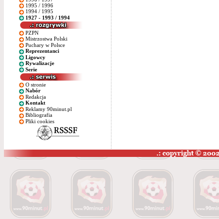
1995 / 1996
1994 / 1995
1927 - 1993 / 1994
PZPN
Mistrzostwa Polski
Puchary w Polsce
Reprezentanci
Ligowcy
Rywalizacje
Serie
O stronie
Nabór
Redakcja
Kontakt
Reklamy 90minut.pl
Bibliografia
Pliki cookies