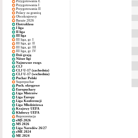
Przygotowania E
Przygotowania I
Przygotowania II
Polacy za granicą
Obcokrajowcy
Baraże 2026
Ekstraklasa
I liga
II liga
III liga
III liga, gr. I
III liga, gr. II
III liga, gr. III
III liga, gr. IV
Dziś grają
Niższe ligi
Najnowsze rozgr.
CLJ
CLJ U-17 (zachodnia)
CLJ U-17 (wschodnia)
Puchar Polski
Superpuchar
Puch. okręgowe
Europuchary
Liga Mistrzów
Liga Europy
Liga Konferencji
Liga Młodzieżowa
Krajowy UEFA
Klubowy UEFA
Reprezentacja
eMŚ 2026
MŚ 2026
Liga Narodów 26/27
eME 2024
ME 2024