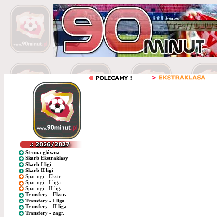
Strona główna
Skarb Ekstraklasy
Skarb I ligi
Skarb II ligi
Sparingi - Ekstr.
Sparingi - I liga
Sparingi - II liga
Transfery - Ekstr.
Transfery - I liga
Transfery - II liga
Transfery - zagr.