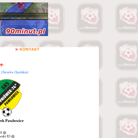
(Strzelce Opolskie)
ek Pawłowice
70
wski 83