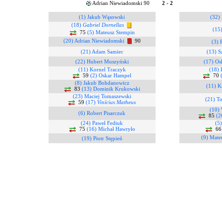
Adrian Niewiadomski 90
2 - 2
(1) Jakub Wąsowski
(32)
(18)
Gabriel Dornellas
(15
75
(5) Mateusz Stempin
(20) Adrian Niewiadomski
90
(3) 
(21) Adam Samiec
(13) 
(22) Hubert Muszyński
(17) Os
(11) Kornel Traczyk
(18) 
59
(2) Oskar Hampel
70
(8) Jakub Bohdanowicz
(11) K
83
(13) Dominik Krukowski
(23) Maciej Tomaszewski
(21) T
59
(17)
Vinícius Matheus
(10) 
(6) Robert Pisarczuk
85
(2
(24) Paweł Fediuk
(5
75
(16) Michał Hawryło
6
(9) Mate
(19) Piotr Stępień