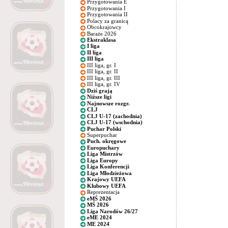
Przygotowania E
Przygotowania I
Przygotowania II
Polacy za granicą
Obcokrajowcy
Baraże 2026
Ekstraklasa
I liga
II liga
III liga
III liga, gr. I
III liga, gr. II
III liga, gr. III
III liga, gr. IV
Dziś grają
Niższe ligi
Najnowsze rozgr.
CLJ
CLJ U-17 (zachodnia)
CLJ U-17 (wschodnia)
Puchar Polski
Superpuchar
Puch. okręgowe
Europuchary
Liga Mistrzów
Liga Europy
Liga Konferencji
Liga Młodzieżowa
Krajowy UEFA
Klubowy UEFA
Reprezentacja
eMŚ 2026
MŚ 2026
Liga Narodów 26/27
eME 2024
ME 2024