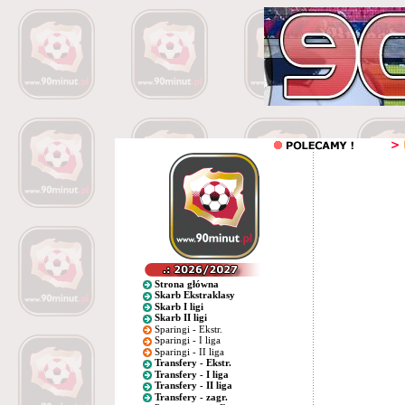
Strona główna
Skarb Ekstraklasy
Skarb I ligi
Skarb II ligi
Sparingi - Ekstr.
Sparingi - I liga
Sparingi - II liga
Transfery - Ekstr.
Transfery - I liga
Transfery - II liga
Transfery - zagr.