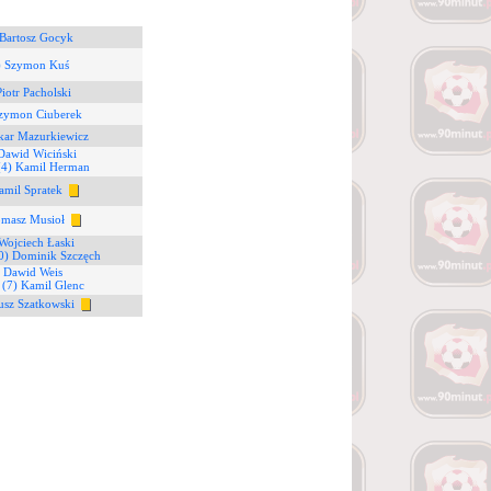
 Bartosz Gocyk
) Szymon Kuś
Piotr Pacholski
Szymon Ciuberek
kar Mazurkiewicz
Dawid Wiciński
(4) Kamil Herman
amil Spratek
omasz Musioł
Wojciech Łaski
0) Dominik Szczęch
) Dawid Weis
6
(7) Kamil Glenc
usz Szatkowski