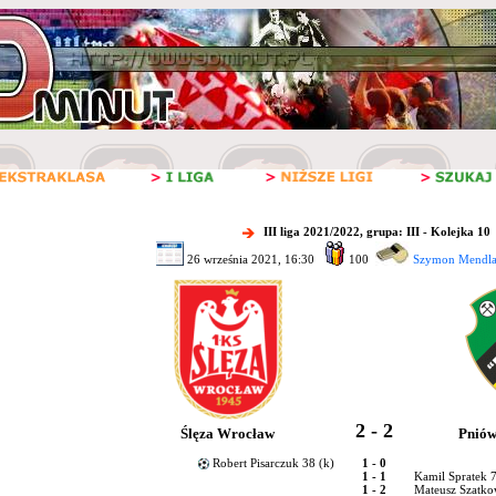
III liga 2021/2022, grupa: III - Kolejka 10
26 września 2021, 16:30
100
Szymon Mendla 
2 - 2
Ślęza Wrocław
Pniów
Robert Pisarczuk 38 (k)
1 - 0
1 - 1
Kamil Spratek 
1 - 2
Mateusz Szatko