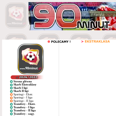
Strona główna
Skarb Ekstraklasy
Skarb I ligi
Skarb II ligi
Sparingi - Ekstr.
Sparingi - I liga
Sparingi - II liga
Transfery - Ekstr.
Transfery - I liga
Transfery - II liga
Transfery - zagr.