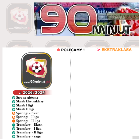
Strona główna
Skarb Ekstraklasy
Skarb I ligi
Skarb II ligi
Sparingi - Ekstr.
Sparingi - I liga
Sparingi - II liga
Transfery - Ekstr.
Transfery - I liga
Transfery - II liga
Transfery - zagr.