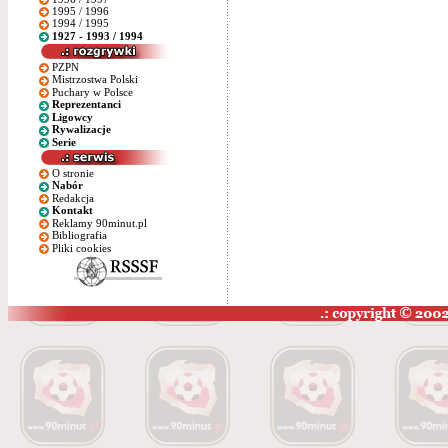
1995 / 1996
1994 / 1995
1927 - 1993 / 1994
PZPN
Mistrzostwa Polski
Puchary w Polsce
Reprezentanci
Ligowcy
Rywalizacje
Serie
O stronie
Nabór
Redakcja
Kontakt
Reklamy 90minut.pl
Bibliografia
Pliki cookies