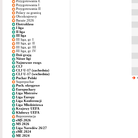
Przygotowania E
Przygotowania I
Przygotowania II
Polacy za granicą
Obcokrajowcy
Baraże 2026
Ekstraklasa
I liga
II liga
III liga
III liga, gr. I
III liga, gr. II
III liga, gr. III
III liga, gr. IV
Dziś grają
Niższe ligi
Najnowsze rozgr.
CLJ
CLJ U-17 (zachodnia)
CLJ U-17 (wschodnia)
n
Puchar Polski
Superpuchar
Puch. okręgowe
Europuchary
Liga Mistrzów
Liga Europy
Liga Konferencji
Liga Młodzieżowa
Krajowy UEFA
Klubowy UEFA
Reprezentacja
eMŚ 2026
MŚ 2026
Liga Narodów 26/27
eME 2024
ME 2024