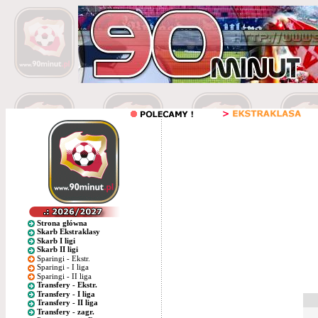
Strona główna
Skarb Ekstraklasy
Skarb I ligi
Skarb II ligi
Sparingi - Ekstr.
Sparingi - I liga
Sparingi - II liga
Transfery - Ekstr.
Transfery - I liga
Transfery - II liga
Transfery - zagr.