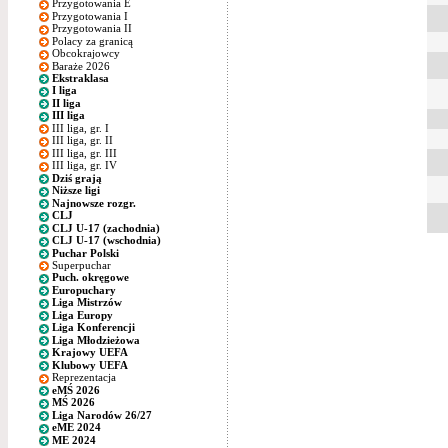
Przygotowania E
Przygotowania I
Przygotowania II
Polacy za granicą
Obcokrajowcy
Baraże 2026
Ekstraklasa
I liga
II liga
III liga
III liga, gr. I
III liga, gr. II
III liga, gr. III
III liga, gr. IV
Dziś grają
Niższe ligi
Najnowsze rozgr.
CLJ
CLJ U-17 (zachodnia)
CLJ U-17 (wschodnia)
Puchar Polski
Superpuchar
Puch. okręgowe
Europuchary
Liga Mistrzów
Liga Europy
Liga Konferencji
Liga Młodzieżowa
Krajowy UEFA
Klubowy UEFA
Reprezentacja
eMŚ 2026
MŚ 2026
Liga Narodów 26/27
eME 2024
ME 2024