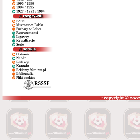
1995 / 1996
1994 / 1995
1927 - 1993 / 1994
PZPN
Mistrzostwa Polski
Puchary w Polsce
Reprezentanci
Ligowcy
Rywalizacje
Serie
O stronie
Nabór
Redakcja
Kontakt
Reklamy 90minut.pl
Bibliografia
Pliki cookies