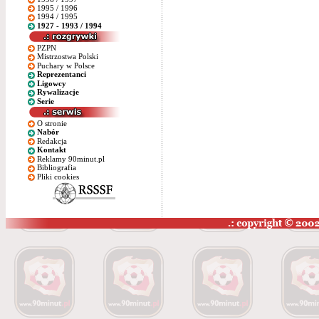
1995 / 1996
1994 / 1995
1927 - 1993 / 1994
PZPN
Mistrzostwa Polski
Puchary w Polsce
Reprezentanci
Ligowcy
Rywalizacje
Serie
O stronie
Nabór
Redakcja
Kontakt
Reklamy 90minut.pl
Bibliografia
Pliki cookies