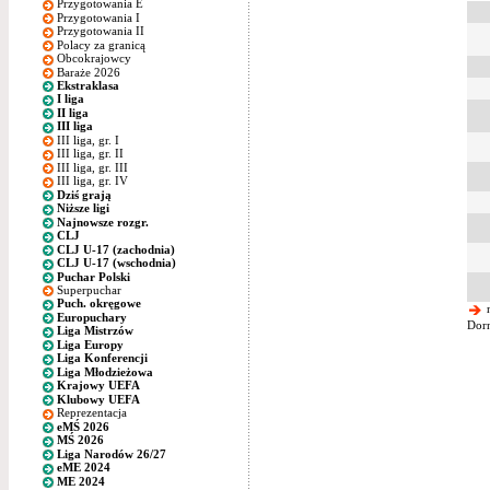
Przygotowania E
Przygotowania I
Przygotowania II
Polacy za granicą
Obcokrajowcy
Baraże 2026
Ekstraklasa
I liga
II liga
III liga
III liga, gr. I
III liga, gr. II
III liga, gr. III
III liga, gr. IV
Dziś grają
Niższe ligi
Najnowsze rozgr.
CLJ
CLJ U-17 (zachodnia)
CLJ U-17 (wschodnia)
Puchar Polski
Superpuchar
Puch. okręgowe
n
Europuchary
Dorn
Liga Mistrzów
Liga Europy
Liga Konferencji
Liga Młodzieżowa
Krajowy UEFA
Klubowy UEFA
Reprezentacja
eMŚ 2026
MŚ 2026
Liga Narodów 26/27
eME 2024
ME 2024