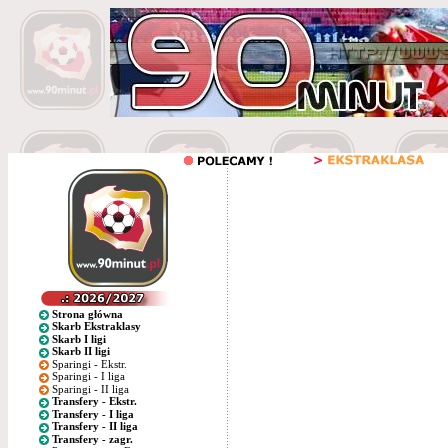
Strona główna
Skarb Ekstraklasy
Skarb I ligi
Skarb II ligi
Sparingi - Ekstr.
Sparingi - I liga
Sparingi - II liga
Transfery - Ekstr.
Transfery - I liga
Transfery - II liga
Transfery - zagr.