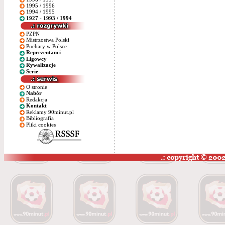
1995 / 1996
1994 / 1995
1927 - 1993 / 1994
PZPN
Mistrzostwa Polski
Puchary w Polsce
Reprezentanci
Ligowcy
Rywalizacje
Serie
O stronie
Nabór
Redakcja
Kontakt
Reklamy 90minut.pl
Bibliografia
Pliki cookies