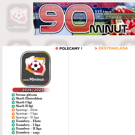
Strona główna
Skarb Ekstraklasy
Skarb I ligi
Skarb II ligi
Sparingi - Ekstr.
Sparingi - I liga
Sparingi - II liga
Transfery - Ekstr.
Transfery - I liga
Transfery - II liga
Transfery - zagr.