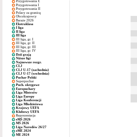
Przygotowania E
Przygotowania I
Przygotowania II
Polacy za granicą
Obcokrajowcy
Baraże 2026
Ekstraklasa
I liga
II liga
III liga
III liga, gr. I
III liga, gr. II
III liga, gr. III
III liga, gr. IV
Dziś grają
Niższe ligi
Najnowsze rozgr.
CLJ
CLJ U-17 (zachodnia)
CLJ U-17 (wschodnia)
Puchar Polski
Superpuchar
Puch. okręgowe
Europuchary
Liga Mistrzów
Liga Europy
Liga Konferencji
Liga Młodzieżowa
Krajowy UEFA
Klubowy UEFA
Reprezentacja
eMŚ 2026
MŚ 2026
Liga Narodów 26/27
eME 2024
ME 2024