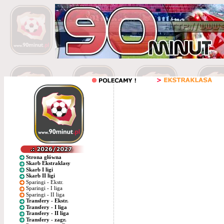
Strona główna
Skarb Ekstraklasy
Skarb I ligi
Skarb II ligi
Sparingi - Ekstr.
Sparingi - I liga
Sparingi - II liga
Transfery - Ekstr.
Transfery - I liga
Transfery - II liga
Transfery - zagr.