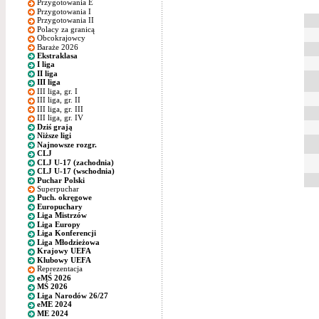
Przygotowania E
Przygotowania I
Przygotowania II
Polacy za granicą
Obcokrajowcy
Baraże 2026
Ekstraklasa
I liga
II liga
III liga
III liga, gr. I
III liga, gr. II
III liga, gr. III
III liga, gr. IV
Dziś grają
Niższe ligi
Najnowsze rozgr.
CLJ
CLJ U-17 (zachodnia)
CLJ U-17 (wschodnia)
Puchar Polski
Superpuchar
Puch. okręgowe
Europuchary
Liga Mistrzów
Liga Europy
Liga Konferencji
Liga Młodzieżowa
Krajowy UEFA
Klubowy UEFA
Reprezentacja
eMŚ 2026
MŚ 2026
Liga Narodów 26/27
eME 2024
ME 2024