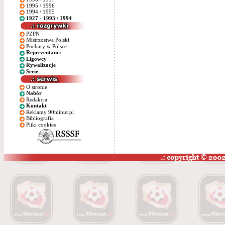
1995 / 1996
1994 / 1995
1927 - 1993 / 1994
PZPN
Mistrzostwa Polski
Puchary w Polsce
Reprezentanci
Ligowcy
Rywalizacje
Serie
O stronie
Nabór
Redakcja
Kontakt
Reklamy 90minut.pl
Bibliografia
Pliki cookies