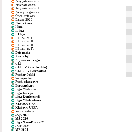
Przygotowania E
Przygotowania I
Przygotowania II
Polacy za granicą
Obcokrajowcy
Baraże 2026
Ekstraklasa
I liga
II liga
III liga
III liga, gr. I
III liga, gr. II
III liga, gr. III
III liga, gr. IV
Dziś grają
Niższe ligi
Najnowsze rozgr.
CLJ
CLJ U-17 (zachodnia)
CLJ U-17 (wschodnia)
Puchar Polski
Superpuchar
Puch. okręgowe
Europuchary
Liga Mistrzów
Liga Europy
Liga Konferencji
Liga Młodzieżowa
Krajowy UEFA
Klubowy UEFA
Reprezentacja
eMŚ 2026
MŚ 2026
Liga Narodów 26/27
eME 2024
ME 2024