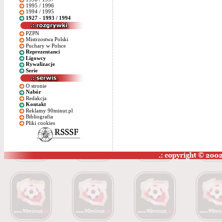
1995 / 1996
1994 / 1995
1927 - 1993 / 1994
PZPN
Mistrzostwa Polski
Puchary w Polsce
Reprezentanci
Ligowcy
Rywalizacje
Serie
O stronie
Nabór
Redakcja
Kontakt
Reklamy 90minut.pl
Bibliografia
Pliki cookies