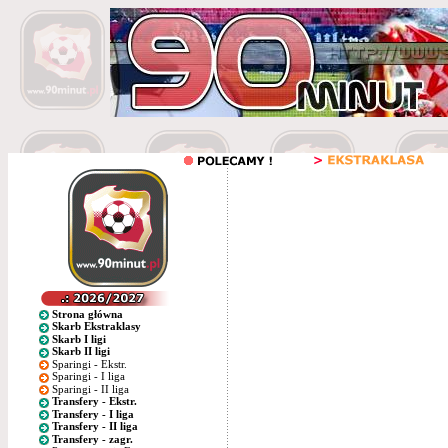
Strona główna
Skarb Ekstraklasy
Skarb I ligi
Skarb II ligi
Sparingi - Ekstr.
Sparingi - I liga
Sparingi - II liga
Transfery - Ekstr.
Transfery - I liga
Transfery - II liga
Transfery - zagr.