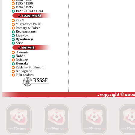
1995 / 1996
1994 / 1995
1927 - 1993 / 1994
PZPN
Mistrzostwa Polski
Puchary w Polsce
Reprezentanci
Ligowcy
Rywalizacje
Serie
O stronie
Nabór
Redakcja
Kontakt
Reklamy 90minut.pl
Bibliografia
Pliki cookies