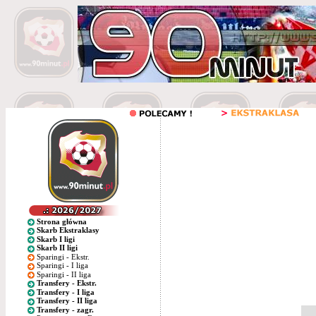
Strona główna
Skarb Ekstraklasy
Skarb I ligi
Skarb II ligi
Sparingi - Ekstr.
Sparingi - I liga
Sparingi - II liga
Transfery - Ekstr.
Transfery - I liga
Transfery - II liga
Transfery - zagr.