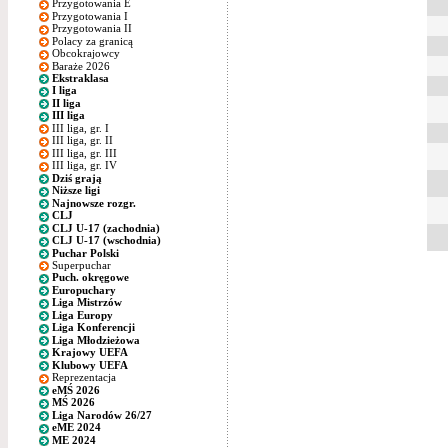
Przygotowania E
Przygotowania I
Przygotowania II
Polacy za granicą
Obcokrajowcy
Baraże 2026
Ekstraklasa
I liga
II liga
III liga
III liga, gr. I
III liga, gr. II
III liga, gr. III
III liga, gr. IV
Dziś grają
Niższe ligi
Najnowsze rozgr.
CLJ
CLJ U-17 (zachodnia)
CLJ U-17 (wschodnia)
Puchar Polski
Superpuchar
Puch. okręgowe
Europuchary
Liga Mistrzów
Liga Europy
Liga Konferencji
Liga Młodzieżowa
Krajowy UEFA
Klubowy UEFA
Reprezentacja
eMŚ 2026
MŚ 2026
Liga Narodów 26/27
eME 2024
ME 2024