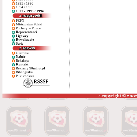
1995 / 1996
1994 / 1995
1927 - 1993 / 1994
PZPN
Mistrzostwa Polski
Puchary w Polsce
Reprezentanci
Ligowcy
Rywalizacje
Serie
O stronie
Nabór
Redakcja
Kontakt
Reklamy 90minut.pl
Bibliografia
Pliki cookies