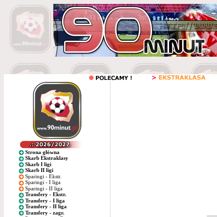
Strona główna
Skarb Ekstraklasy
Skarb I ligi
Skarb II ligi
Sparingi - Ekstr.
Sparingi - I liga
Sparingi - II liga
Transfery - Ekstr.
Transfery - I liga
Transfery - II liga
Transfery - zagr.