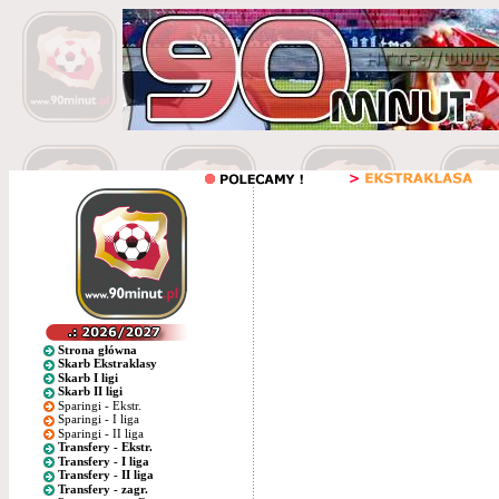
Strona główna
Skarb Ekstraklasy
Skarb I ligi
Skarb II ligi
Sparingi - Ekstr.
Sparingi - I liga
Sparingi - II liga
Transfery - Ekstr.
Transfery - I liga
Transfery - II liga
Transfery - zagr.