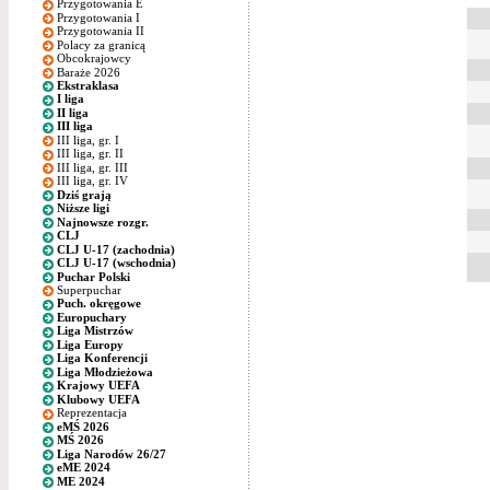
Przygotowania E
Przygotowania I
Przygotowania II
Polacy za granicą
Obcokrajowcy
Baraże 2026
Ekstraklasa
I liga
II liga
III liga
III liga, gr. I
III liga, gr. II
III liga, gr. III
III liga, gr. IV
Dziś grają
Niższe ligi
Najnowsze rozgr.
CLJ
CLJ U-17 (zachodnia)
CLJ U-17 (wschodnia)
Puchar Polski
Superpuchar
Puch. okręgowe
Europuchary
Liga Mistrzów
Liga Europy
Liga Konferencji
Liga Młodzieżowa
Krajowy UEFA
Klubowy UEFA
Reprezentacja
eMŚ 2026
MŚ 2026
Liga Narodów 26/27
eME 2024
ME 2024