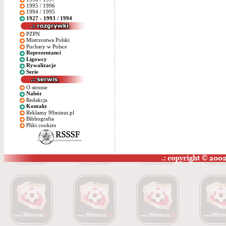
1995 / 1996
1994 / 1995
1927 - 1993 / 1994
PZPN
Mistrzostwa Polski
Puchary w Polsce
Reprezentanci
Ligowcy
Rywalizacje
Serie
O stronie
Nabór
Redakcja
Kontakt
Reklamy 90minut.pl
Bibliografia
Pliki cookies