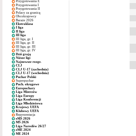
Przygotowania E
Przygotowania I
Przygotowania II
Polacy za granicą
Obcokrajowcy
Baraże 2026
Ekstraklasa
I liga
II liga
III liga
III liga, gr. I
III liga, gr. II
III liga, gr. III
III liga, gr. IV
Dziś grają
Niższe ligi
Najnowsze rozgr.
CLJ
CLJ U-17 (zachodnia)
CLJ U-17 (wschodnia)
Puchar Polski
Superpuchar
Puch. okręgowe
Europuchary
Liga Mistrzów
Liga Europy
Liga Konferencji
Liga Młodzieżowa
Krajowy UEFA
Klubowy UEFA
Reprezentacja
eMŚ 2026
MŚ 2026
Liga Narodów 26/27
eME 2024
ME 2024