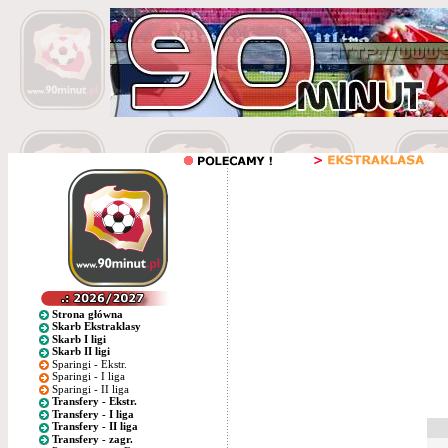
Strona główna
Skarb Ekstraklasy
Skarb I ligi
Skarb II ligi
Sparingi - Ekstr.
Sparingi - I liga
Sparingi - II liga
Transfery - Ekstr.
Transfery - I liga
Transfery - II liga
Transfery - zagr.