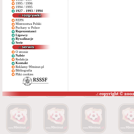
1995 / 1996
1994 / 1995
1927 - 1993 / 1994
PZPN
Mistrzostwa Polski
Puchary w Polsce
Reprezentanci
Ligowcy
Rywalizacje
Serie
O stronie
Nabór
Redakcja
Kontakt
Reklamy 90minut.pl
Bibliografia
Pliki cookies