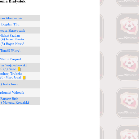
lonia Białystok
atan Alomerović
) Bogdan Țîru
teusz Skrzypczak
Michał Pazdan
8
(4) Israel Puerto
0
(5) Bojan Nastić
 Tomáš Přikryl
Martin Pospíšil
wier Wojciechowski
0
(8)
Nené
Andrzej Trubeha
28) Marc Gual
) Jesús Imaz
artłomiej Wdowik
 Bartosz Bida
0) Mateusz Kowalski