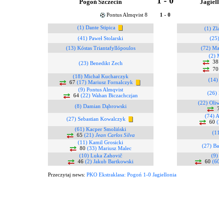
1 - 0
Pogoń Szczecin
Jagiel
Pontus Almqvist 8
1 - 0
(1) Dante Stipica
(1) Zl
(41) Paweł Stolarski
(25
(13) Kóstas Triantafyllópoulos
(72) Ma
(2) 
3
(23) Benedikt Zech
7
(18) Michał Kucharczyk
(14)
67
(17) Mariusz Fornalczyk
(9) Pontus Almqvist
(26) 
64
(22) Wahan Biczachczjan
(22) Oli
(8) Damian Dąbrowski
7
(74) 
(27) Sebastian Kowalczyk
60
(
(61) Kacper Smoliński
(11
65
(21)
Jean Carlos Silva
(11) Kamil Grosicki
(27) B
80
(33) Mariusz Malec
(10) Luka Zahovič
(9)
46
(2) Jakub Bartkowski
60
(6
Przeczytaj news:
PKO Ekstraklasa: Pogoń 1-0 Jagiellonia