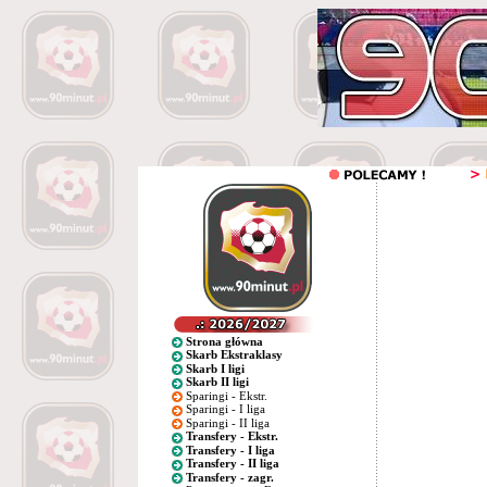
Strona główna
Skarb Ekstraklasy
Skarb I ligi
Skarb II ligi
Sparingi - Ekstr.
Sparingi - I liga
Sparingi - II liga
Transfery - Ekstr.
Transfery - I liga
Transfery - II liga
Transfery - zagr.