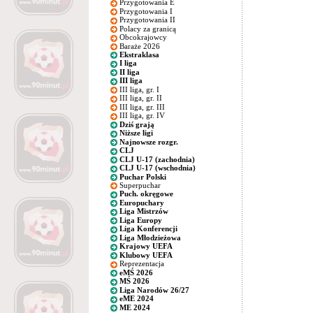
Przygotowania E
Przygotowania I
Przygotowania II
Polacy za granicą
Obcokrajowcy
Baraże 2026
Ekstraklasa
I liga
II liga
III liga
III liga, gr. I
III liga, gr. II
III liga, gr. III
III liga, gr. IV
Dziś grają
Niższe ligi
Najnowsze rozgr.
CLJ
CLJ U-17 (zachodnia)
CLJ U-17 (wschodnia)
Puchar Polski
Superpuchar
Puch. okręgowe
Europuchary
Liga Mistrzów
Liga Europy
Liga Konferencji
Liga Młodzieżowa
Krajowy UEFA
Klubowy UEFA
Reprezentacja
eMŚ 2026
MŚ 2026
Liga Narodów 26/27
eME 2024
ME 2024