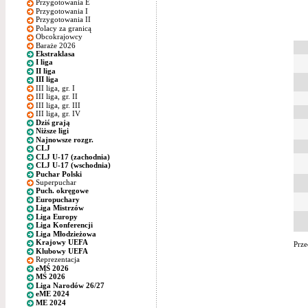
Przygotowania E
Przygotowania I
Przygotowania II
Polacy za granicą
Obcokrajowcy
Baraże 2026
Ekstraklasa
I liga
II liga
III liga
III liga, gr. I
III liga, gr. II
III liga, gr. III
III liga, gr. IV
Dziś grają
Niższe ligi
Najnowsze rozgr.
CLJ
CLJ U-17 (zachodnia)
CLJ U-17 (wschodnia)
Puchar Polski
Superpuchar
Puch. okręgowe
Europuchary
Liga Mistrzów
Liga Europy
Liga Konferencji
Liga Młodzieżowa
Krajowy UEFA
Prze
Klubowy UEFA
Reprezentacja
eMŚ 2026
MŚ 2026
Liga Narodów 26/27
eME 2024
ME 2024