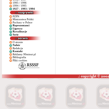
1995 / 1996
1994 / 1995
1927 - 1993 / 1994
PZPN
Mistrzostwa Polski
Puchary w Polsce
Reprezentanci
Ligowcy
Rywalizacje
Serie
O stronie
Nabór
Redakcja
Kontakt
Reklamy 90minut.pl
Bibliografia
Pliki cookies