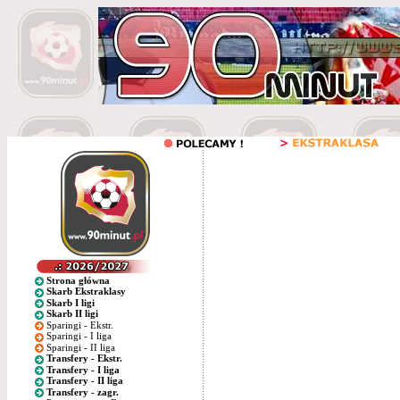
Strona główna
Skarb Ekstraklasy
Skarb I ligi
Skarb II ligi
Sparingi - Ekstr.
Sparingi - I liga
Sparingi - II liga
Transfery - Ekstr.
Transfery - I liga
Transfery - II liga
Transfery - zagr.