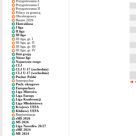
Przygotowania E
Przygotowania I
Przygotowania II
Polacy za granicą
Obcokrajowcy
Baraże 2026
Ekstraklasa
I liga
II liga
III liga
III liga, gr. I
III liga, gr. II
III liga, gr. III
III liga, gr. IV
Dziś grają
Niższe ligi
Najnowsze rozgr.
CLJ
CLJ U-17 (zachodnia)
CLJ U-17 (wschodnia)
Puchar Polski
Superpuchar
n
Puch. okręgowe
Europuchary
Liga Mistrzów
Liga Europy
Liga Konferencji
Liga Młodzieżowa
Krajowy UEFA
Klubowy UEFA
Reprezentacja
eMŚ 2026
MŚ 2026
Liga Narodów 26/27
eME 2024
ME 2024