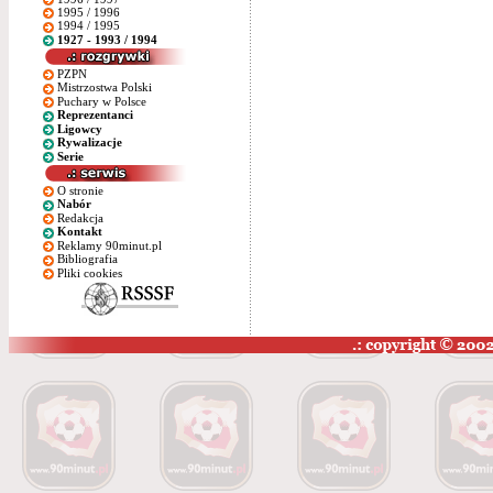
1995 / 1996
1994 / 1995
1927 - 1993 / 1994
PZPN
Mistrzostwa Polski
Puchary w Polsce
Reprezentanci
Ligowcy
Rywalizacje
Serie
O stronie
Nabór
Redakcja
Kontakt
Reklamy 90minut.pl
Bibliografia
Pliki cookies