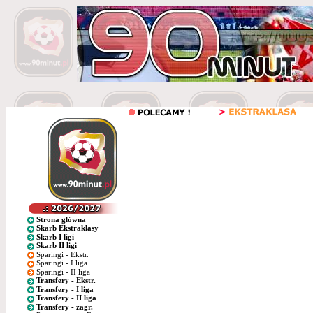
Strona główna
Skarb Ekstraklasy
Skarb I ligi
Skarb II ligi
Sparingi - Ekstr.
Sparingi - I liga
Sparingi - II liga
Transfery - Ekstr.
Transfery - I liga
Transfery - II liga
Transfery - zagr.