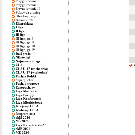
Przygotowania E
Przygotowania I
Przygotowania II
Polacy za granicą
Obcokrajowcy
Baraże 2026
Ekstraklasa
I liga
II liga
III liga
III liga, gr. I
III liga, gr. II
III liga, gr. III
III liga, gr. IV
Dziś grają
Niższe ligi
Najnowsze rozgr.
ż
CLJ
CLJ U-17 (zachodnia)
CLJ U-17 (wschodnia)
Puchar Polski
Superpuchar
Puch. okręgowe
Europuchary
Liga Mistrzów
Liga Europy
Liga Konferencji
Liga Młodzieżowa
Krajowy UEFA
Klubowy UEFA
Reprezentacja
eMŚ 2026
MŚ 2026
Liga Narodów 26/27
eME 2024
ME 2024