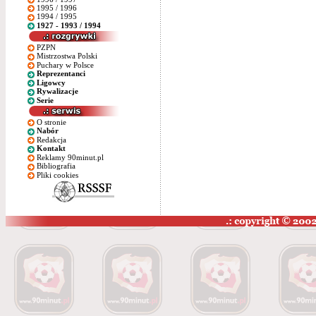
1995 / 1996
1994 / 1995
1927 - 1993 / 1994
PZPN
Mistrzostwa Polski
Puchary w Polsce
Reprezentanci
Ligowcy
Rywalizacje
Serie
O stronie
Nabór
Redakcja
Kontakt
Reklamy 90minut.pl
Bibliografia
Pliki cookies