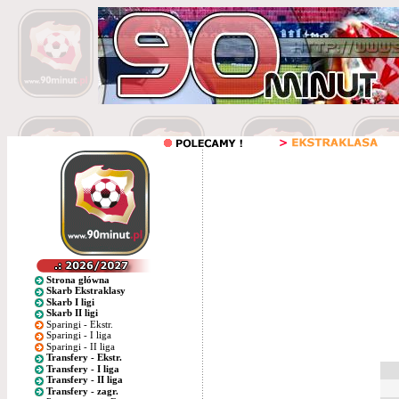
Strona główna
Skarb Ekstraklasy
Skarb I ligi
Skarb II ligi
Sparingi - Ekstr.
Sparingi - I liga
Sparingi - II liga
Transfery - Ekstr.
Transfery - I liga
Transfery - II liga
Transfery - zagr.