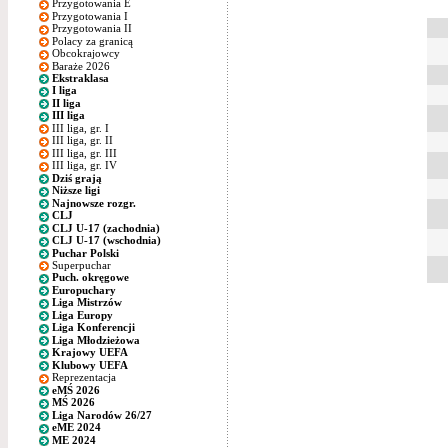
Przygotowania E
Przygotowania I
Przygotowania II
Polacy za granicą
Obcokrajowcy
Baraże 2026
Ekstraklasa
I liga
II liga
III liga
III liga, gr. I
III liga, gr. II
III liga, gr. III
III liga, gr. IV
Dziś grają
Niższe ligi
Najnowsze rozgr.
CLJ
CLJ U-17 (zachodnia)
CLJ U-17 (wschodnia)
Puchar Polski
Superpuchar
Puch. okręgowe
Europuchary
Liga Mistrzów
Liga Europy
Liga Konferencji
Liga Młodzieżowa
Krajowy UEFA
Klubowy UEFA
Reprezentacja
eMŚ 2026
MŚ 2026
Liga Narodów 26/27
eME 2024
ME 2024