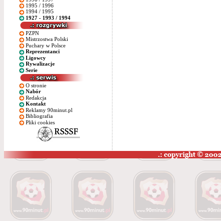
1995 / 1996
1994 / 1995
1927 - 1993 / 1994
PZPN
Mistrzostwa Polski
Puchary w Polsce
Reprezentanci
Ligowcy
Rywalizacje
Serie
O stronie
Nabór
Redakcja
Kontakt
Reklamy 90minut.pl
Bibliografia
Pliki cookies