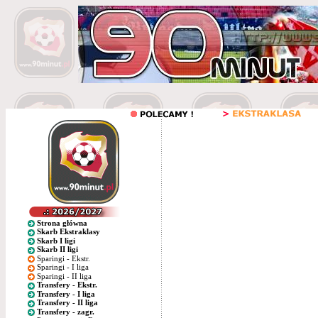
Strona główna
Skarb Ekstraklasy
Skarb I ligi
Skarb II ligi
Sparingi - Ekstr.
Sparingi - I liga
Sparingi - II liga
Transfery - Ekstr.
Transfery - I liga
Transfery - II liga
Transfery - zagr.