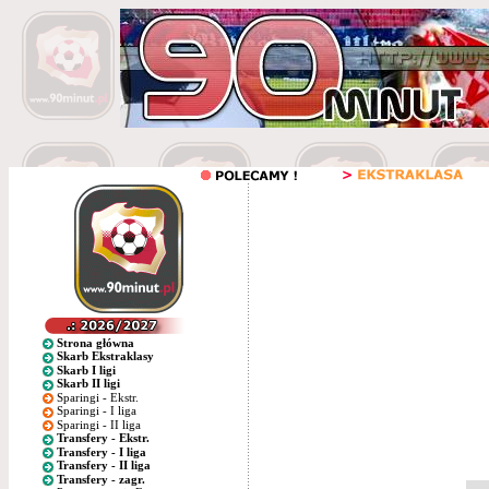
Strona główna
Skarb Ekstraklasy
Skarb I ligi
Skarb II ligi
Sparingi - Ekstr.
Sparingi - I liga
Sparingi - II liga
Transfery - Ekstr.
Transfery - I liga
Transfery - II liga
Transfery - zagr.