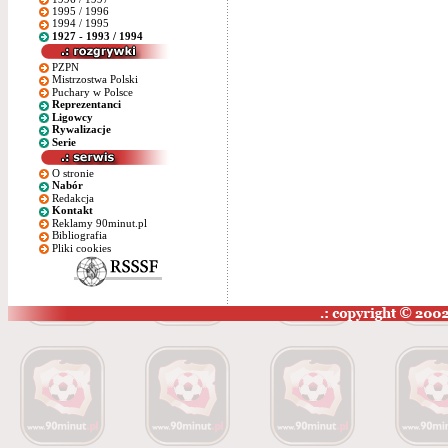
1995 / 1996
1994 / 1995
1927 - 1993 / 1994
PZPN
Mistrzostwa Polski
Puchary w Polsce
Reprezentanci
Ligowcy
Rywalizacje
Serie
O stronie
Nabór
Redakcja
Kontakt
Reklamy 90minut.pl
Bibliografia
Pliki cookies