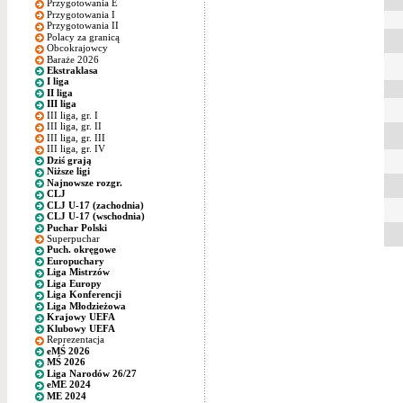
Przygotowania E
Przygotowania I
Przygotowania II
Polacy za granicą
Obcokrajowcy
Baraże 2026
Ekstraklasa
I liga
II liga
III liga
III liga, gr. I
III liga, gr. II
III liga, gr. III
III liga, gr. IV
Dziś grają
Niższe ligi
Najnowsze rozgr.
CLJ
CLJ U-17 (zachodnia)
CLJ U-17 (wschodnia)
Puchar Polski
Superpuchar
Puch. okręgowe
Europuchary
Liga Mistrzów
Liga Europy
Liga Konferencji
Liga Młodzieżowa
Krajowy UEFA
Klubowy UEFA
Reprezentacja
eMŚ 2026
MŚ 2026
Liga Narodów 26/27
eME 2024
ME 2024