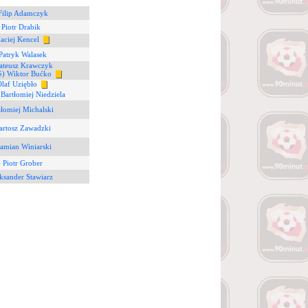
Filip Adamczyk
 Piotr Drabik
aciej Kencel
Patryk Walasek
ateusz Krawczyk
5) Wiktor Bućko
Olaf Uziębło
 Bartłomiej Niedziela
tłomiej Michalski
artosz Zawadzki
amian Winiarski
) Piotr Grober
ksander Stawiarz