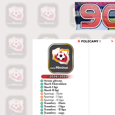
Strona główna
Skarb Ekstraklasy
Skarb I ligi
Skarb II ligi
Sparingi - Ekstr.
Sparingi - I liga
Sparingi - II liga
Transfery - Ekstr.
Transfery - I liga
Transfery - II liga
Transfery - zagr.