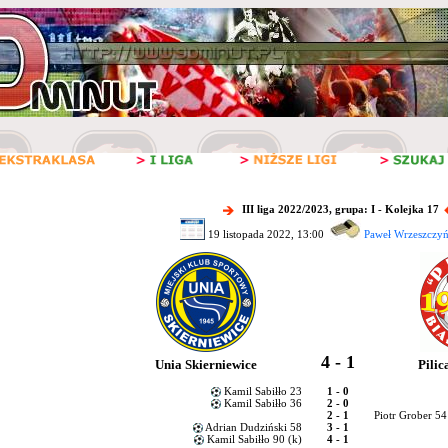
III liga 2022/2023, grupa: I - Kolejka 17
19 listopada 2022, 13:00
Paweł Wrzeszczyńs
4 - 1
Unia Skierniewice
Pilic
Kamil Sabiłło 23
1 - 0
Kamil Sabiłło 36
2 - 0
2 - 1
Piotr Grober 5
Adrian Dudziński 58
3 - 1
Kamil Sabiłło 90 (k)
4 - 1