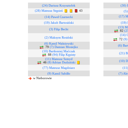
(24) Dariusz Krzysztofek
(30) 
(28) Mateusz Stępień
43
(5)
(17) M
(14) Paweł Czarnecki
(19) Jakub Bartosiński
(19) 
(13) M
(3) Filip Becht
82
(2
(14) 
(2) Maksym Rosiński
72
(9)
(6) Kamil Waśniowski
(6) Bar
79
(7) Damian Mosiejko
(10) Bartłomiej Maćczak
(21) B
88
(94) Filip Kępisty
(11) Mateusz Szmyd
(10) D
46
(8) Adrian Dudziński
(77) Mateusz Magdziarz
(11
(9) Kamil Sabiłło
(7) Ale
w Nieborowie