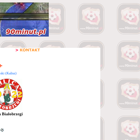
ki (Kalisz)
a Białobrzegi
4