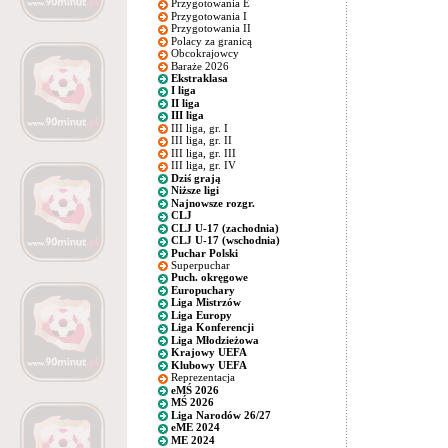
Przygotowania E
Przygotowania I
Przygotowania II
Polacy za granicą
Obcokrajowcy
Baraże 2026
Ekstraklasa
I liga
II liga
III liga
III liga, gr. I
III liga, gr. II
III liga, gr. III
III liga, gr. IV
Dziś grają
Niższe ligi
Najnowsze rozgr.
CLJ
CLJ U-17 (zachodnia)
CLJ U-17 (wschodnia)
Puchar Polski
Superpuchar
Puch. okręgowe
Europuchary
Liga Mistrzów
Liga Europy
Liga Konferencji
Liga Młodzieżowa
Krajowy UEFA
Klubowy UEFA
Reprezentacja
eMŚ 2026
MŚ 2026
Liga Narodów 26/27
eME 2024
ME 2024