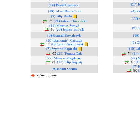
(17) 
(14) Paweł Czarnecki
(19) Jakub Bartosiński
(4) P
(3) Filip Becht
(77) 
75
(21) Adrian Dudziński
(11) Mateusz Szmyd
(6) R
65
(20) Jędrzej Strózik
(5) Konrad Kowalczyk
(16)
(10) Bartłomiej Maćczak
(8) O
65
(6) Kamil Waśniowski
(7) Szymon Łapiński
(10) Ja
65
(23) Tomasz Bała
74
(14)
(77) Mateusz Magdziarz
(22) 
80
(17) Filip Kępisty
89
(1
(7) 
(9) Kamil Sabiłło
90
(
w Nieborowie