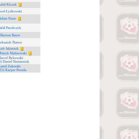
Rafał Kiczuk
aweł Łydkowski
Adam Pazio
afał Parobczyk
 Bartosz Bayer
łeksandr Pjatow
kub Jakimiuk
 Patryk Malinowski
Marcel Bykowski
8) Daniel Siemieniuk
Kamil Zalewski
25) Kacper Poreda