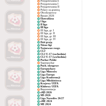
Przygotowania E
Przygotowania I
Przygotowania II
Polacy za granicą
Obcokrajowcy
Baraże 2026
Ekstraklasa
I liga
II liga
III liga
III liga, gr. I
III liga, gr. II
III liga, gr. III
III liga, gr. IV
Dziś grają
Niższe ligi
Najnowsze rozgr.
CLJ
CLJ U-17 (zachodnia)
CLJ U-17 (wschodnia)
Puchar Polski
Superpuchar
Puch. okręgowe
Europuchary
Liga Mistrzów
Liga Europy
Liga Konferencji
Liga Młodzieżowa
Krajowy UEFA
Klubowy UEFA
Reprezentacja
eMŚ 2026
MŚ 2026
Liga Narodów 26/27
eME 2024
ME 2024