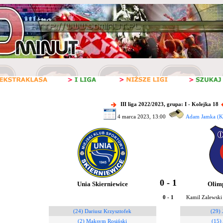
III liga 2022/2023, grupa: I - Kolejka 18
4 marca 2023, 13:00
Adam Jamka (Ki
0 - 1
Unia Skierniewice
Olim
0 - 1
Kamil Zalewski
(24) Dariusz Krzysztofek
(29) 
(2) Maksym Rosiński
(15)