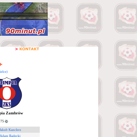
elce)
pia Zambrów
 75
Jakub Kanclerz
 Adam Radecki