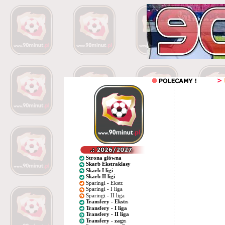
Strona główna
Skarb Ekstraklasy
Skarb I ligi
Skarb II ligi
Sparingi - Ekstr.
Sparingi - I liga
Sparingi - II liga
Transfery - Ekstr.
Transfery - I liga
Transfery - II liga
Transfery - zagr.