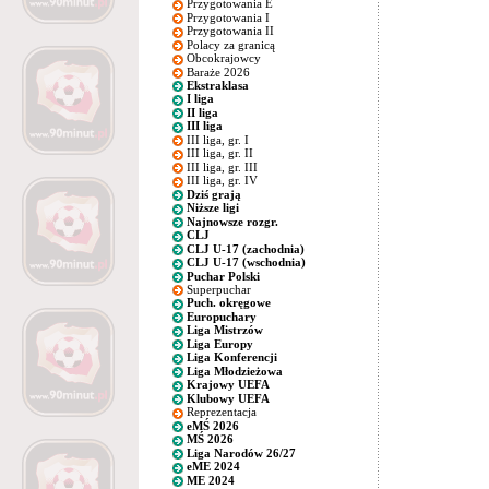
Przygotowania E
Przygotowania I
Przygotowania II
Polacy za granicą
Obcokrajowcy
Baraże 2026
Ekstraklasa
I liga
II liga
III liga
III liga, gr. I
III liga, gr. II
III liga, gr. III
III liga, gr. IV
Dziś grają
Niższe ligi
Najnowsze rozgr.
CLJ
CLJ U-17 (zachodnia)
CLJ U-17 (wschodnia)
Puchar Polski
Superpuchar
Puch. okręgowe
Europuchary
Liga Mistrzów
Liga Europy
Liga Konferencji
Liga Młodzieżowa
Krajowy UEFA
Klubowy UEFA
Reprezentacja
eMŚ 2026
MŚ 2026
Liga Narodów 26/27
eME 2024
ME 2024