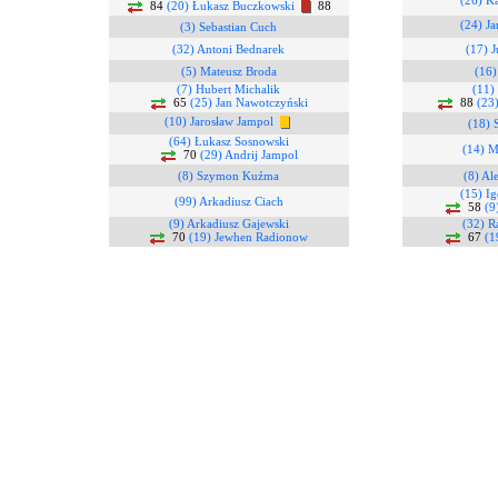
(26) K
84
(20) Łukasz Buczkowski
88
(24) J
(3) Sebastian Cuch
(32) Antoni Bednarek
(17) J
(5) Mateusz Broda
(16)
(7) Hubert Michalik
(11)
65
(25) Jan Nawotczyński
88
(23
(10) Jarosław Jampol
(18) 
(64) Łukasz Sosnowski
(14) 
70
(29) Andrij Jampol
(8) Szymon Kuźma
(8) Al
(15) I
(99) Arkadiusz Ciach
58
(9
(9) Arkadiusz Gajewski
(32) R
70
(19) Jewhen Radionow
67
(1