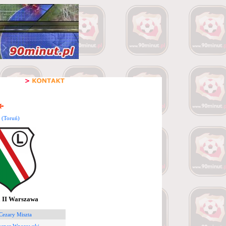
 (Toruń)
 II Warszawa
Cezary Miszta