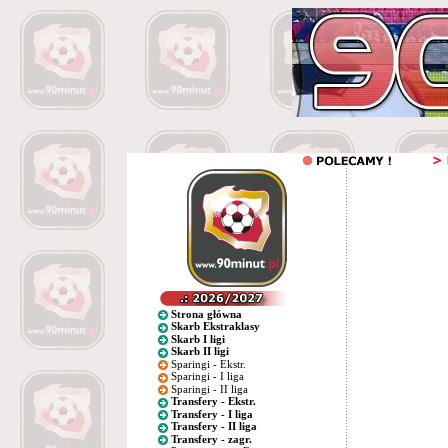
Strona główna
Skarb Ekstraklasy
Skarb I ligi
Skarb II ligi
Sparingi - Ekstr.
Sparingi - I liga
Sparingi - II liga
Transfery - Ekstr.
Transfery - I liga
Transfery - II liga
Transfery - zagr.