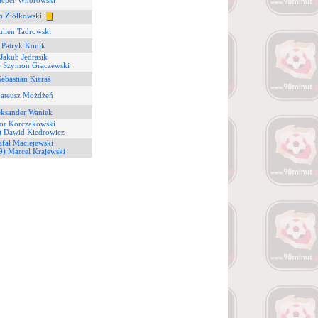
acper Wnorowski
an Ziółkowski
ulien Tadrowski
 Patryk Konik
 Jakub Jędrasik
) Szymon Grączewski
Sebastian Kieraś
Mateusz Możdżeń
eksander Waniek
gor Korczakowski
) Dawid Kiedrowicz
afał Maciejewski
9) Marcel Krajewski