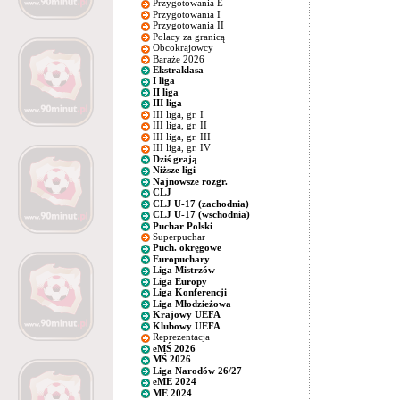
Przygotowania E
Przygotowania I
Przygotowania II
Polacy za granicą
Obcokrajowcy
Baraże 2026
Ekstraklasa
I liga
II liga
III liga
III liga, gr. I
III liga, gr. II
III liga, gr. III
III liga, gr. IV
Dziś grają
Niższe ligi
Najnowsze rozgr.
CLJ
CLJ U-17 (zachodnia)
CLJ U-17 (wschodnia)
Puchar Polski
Superpuchar
Puch. okręgowe
Europuchary
Liga Mistrzów
Liga Europy
Liga Konferencji
Liga Młodzieżowa
Krajowy UEFA
Klubowy UEFA
Reprezentacja
eMŚ 2026
MŚ 2026
Liga Narodów 26/27
eME 2024
ME 2024