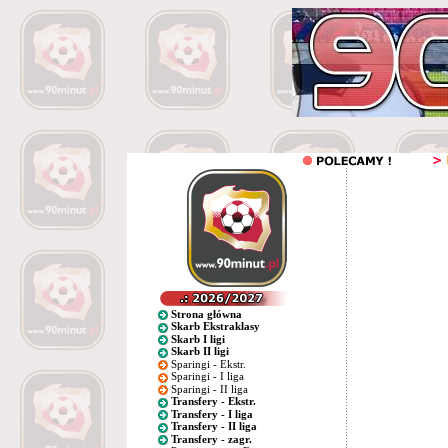
Strona główna
Skarb Ekstraklasy
Skarb I ligi
Skarb II ligi
Sparingi - Ekstr.
Sparingi - I liga
Sparingi - II liga
Transfery - Ekstr.
Transfery - I liga
Transfery - II liga
Transfery - zagr.