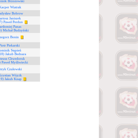
minik Brzozowski
Kacper Wiatrak
ładysław Bobrow
artosz Janiszek
7) Paweł Perdun
artłomiej Panas
3) Michał Budzyński
zegorz Bonin
Piotr Piekarski
ominik Stępień
18) Jakub Bednara
ateusz Chwedoruk
) Paweł Myśliwiecki
atryk Czułowski
Krystian Wójcik
19) Jakub Knap