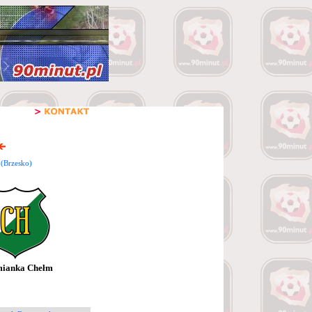
 (Brzesko)
mianka Chełm