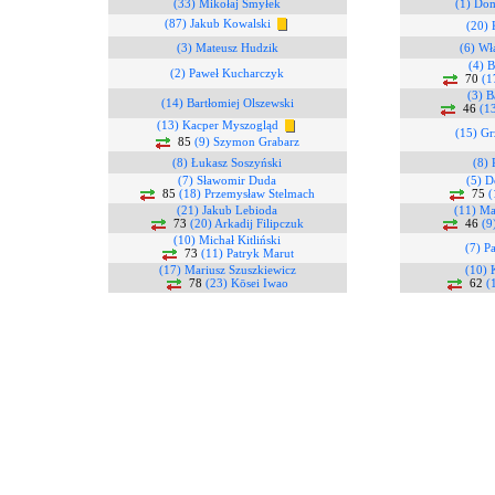
(33) Mikołaj Smyłek
(1) Do
(87) Jakub Kowalski
(20) 
(3) Mateusz Hudzik
(6) W
(4) B
(2) Paweł Kucharczyk
70
(1
(3) B
(14) Bartłomiej Olszewski
46
(1
(13) Kacper Myszogląd
(15) Gr
85
(9) Szymon Grabarz
(8) Łukasz Soszyński
(8) 
(7) Sławomir Duda
(5) D
85
(18) Przemysław Stelmach
75
(
(21) Jakub Lebioda
(11) M
73
(20) Arkadij Filipczuk
46
(9
(10) Michał Kitliński
(7) P
73
(11) Patryk Marut
(17) Mariusz Szuszkiewicz
(10) 
78
(23) Kōsei Iwao
62
(