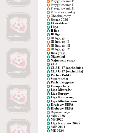
Przygotowania E
Przygotowania I
Przygotowania II
Polacy za granicą
Obcokrajowcy
Baraże 2026
Ekstraklasa
I liga
II liga
III liga
III liga, gr. I
III liga, gr. II
III liga, gr. III
III liga, gr. IV
Dziś grają
Niższe ligi
Najnowsze rozgr.
CLJ
CLJ U-17 (zachodnia)
CLJ U-17 (wschodnia)
Puchar Polski
Superpuchar
Puch. okręgowe
Europuchary
Liga Mistrzów
Liga Europy
Liga Konferencji
Liga Młodzieżowa
Krajowy UEFA
Klubowy UEFA
Reprezentacja
eMŚ 2026
MŚ 2026
Liga Narodów 26/27
eME 2024
ME 2024