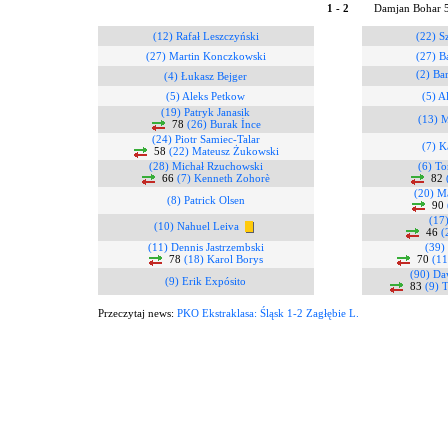
1 - 2
Damjan Bohar 
(12) Rafał Leszczyński
(22) 
(27) Martin Konczkowski
(27) B
(2) Ba
(4) Łukasz Bejger
(5) Aleks Petkow
(5) A
(19) Patryk Janasik
(13) 
78
(26) Burak İnce
(24) Piotr Samiec-Talar
(7) 
58
(22) Mateusz Żukowski
(28) Michał Rzuchowski
(6) T
66
(7) Kenneth Zohorè
82
(20) M
(8) Patrick Olsen
90
(17
(10) Nahuel Leiva
46
(
(11) Dennis Jastrzembski
(39)
78
(18) Karol Borys
70
(11
(90) Da
(9) Erik Expósito
83
(9) 
Przeczytaj news:
PKO Ekstraklasa: Śląsk 1-2 Zagłębie L.