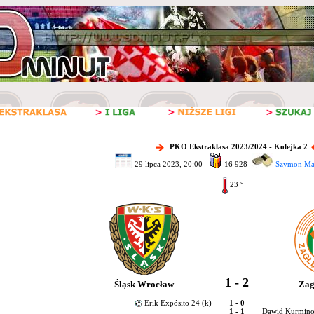
PKO Ekstraklasa 2023/2024 - Kolejka 2
29 lipca 2023, 20:00
16 928
Szymon Mar
23 °
1 - 2
Śląsk Wrocław
Zag
Erik Expósito 24 (k)
1 - 0
1 - 1
Dawid Kurmino