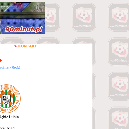
ciniak (Płock)
łębie Lubin
wski 53