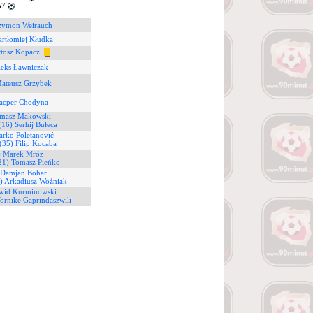
57
Szymon Weirauch
artłomiej Kłudka
rtosz Kopacz
leks Ławniczak
Mateusz Grzybek
Kacper Chodyna
omasz Makowski
(16) Serhij Bułeca
arko Poletanović
(35) Filip Kocaba
) Marek Mróz
21) Tomasz Pieńko
 Damjan Bohar
) Arkadiusz Woźniak
wid Kurminowski
Tornike Gaprindaszwili