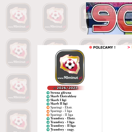
Strona główna
Skarb Ekstraklasy
Skarb I ligi
Skarb II ligi
Sparingi - Ekstr.
Sparingi - I liga
Sparingi - II liga
Transfery - Ekstr.
Transfery - I liga
Transfery - II liga
Transfery - zagr.