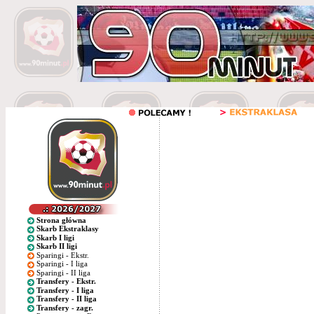
Strona główna
Skarb Ekstraklasy
Skarb I ligi
Skarb II ligi
Sparingi - Ekstr.
Sparingi - I liga
Sparingi - II liga
Transfery - Ekstr.
Transfery - I liga
Transfery - II liga
Transfery - zagr.