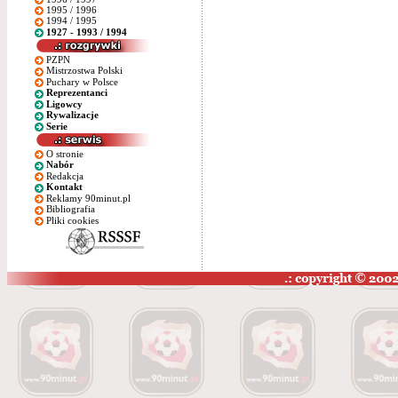
1995 / 1996
1994 / 1995
1927 - 1993 / 1994
PZPN
Mistrzostwa Polski
Puchary w Polsce
Reprezentanci
Ligowcy
Rywalizacje
Serie
O stronie
Nabór
Redakcja
Kontakt
Reklamy 90minut.pl
Bibliografia
Pliki cookies