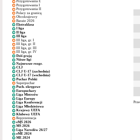
Przygotowania E
Przygotowania I
Przygotowania II
Polacy za granicą
Obcokrajowcy
Baraże 2026
Ekstraklasa
I liga
II liga
III liga
III liga, gr. I
III liga, gr. II
III liga, gr. III
III liga, gr. IV
Dziś grają
Niższe ligi
Najnowsze rozgr.
CLJ
CLJ U-17 (zachodnia)
CLJ U-17 (wschodnia)
Puchar Polski
Superpuchar
Puch. okręgowe
Europuchary
Liga Mistrzów
Liga Europy
Prze
Liga Konferencji
Liga Młodzieżowa
Krajowy UEFA
Klubowy UEFA
Reprezentacja
eMŚ 2026
MŚ 2026
Liga Narodów 26/27
eME 2024
ME 2024