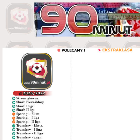
Strona główna
Skarb Ekstraklasy
Skarb I ligi
Skarb II ligi
Sparingi - Ekstr.
Sparingi - I liga
Sparingi - II liga
Transfery - Ekstr.
Transfery - I liga
Transfery - II liga
Transfery - zagr.