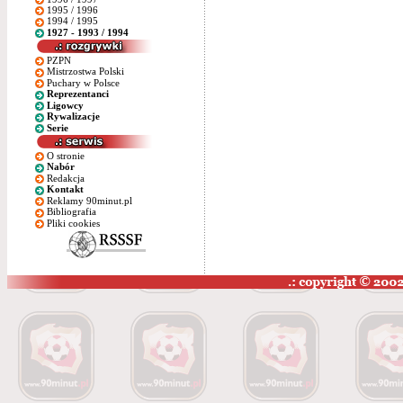
1995 / 1996
1994 / 1995
1927 - 1993 / 1994
PZPN
Mistrzostwa Polski
Puchary w Polsce
Reprezentanci
Ligowcy
Rywalizacje
Serie
O stronie
Nabór
Redakcja
Kontakt
Reklamy 90minut.pl
Bibliografia
Pliki cookies