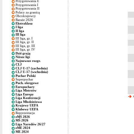
Przygotowania E
Przygotowania I
Przygotowania II
Polacy za granicą
Obcokrajowcy
Baraże 2026
Ekstraklasa
I liga
II liga
III liga
III liga, gr. I
III liga, gr. II
III liga, gr. III
III liga, gr. IV
Dziś grają
Niższe ligi
Najnowsze rozgr.
CLJ
CLJ U-17 (zachodnia)
CLJ U-17 (wschodnia)
Puchar Polski
Superpuchar
Puch. okręgowe
Europuchary
Liga Mistrzów
Liga Europy
w
Liga Konferencji
Liga Młodzieżowa
Krajowy UEFA
Klubowy UEFA
Reprezentacja
eMŚ 2026
MŚ 2026
Liga Narodów 26/27
eME 2024
ME 2024