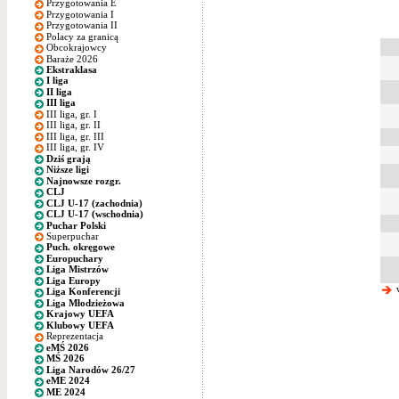
Przygotowania E
Przygotowania I
Przygotowania II
Polacy za granicą
Obcokrajowcy
Baraże 2026
Ekstraklasa
I liga
II liga
III liga
III liga, gr. I
III liga, gr. II
III liga, gr. III
III liga, gr. IV
Dziś grają
Niższe ligi
Najnowsze rozgr.
CLJ
CLJ U-17 (zachodnia)
CLJ U-17 (wschodnia)
Puchar Polski
Superpuchar
Puch. okręgowe
Europuchary
Liga Mistrzów
Liga Europy
w
Liga Konferencji
Liga Młodzieżowa
Krajowy UEFA
Klubowy UEFA
Reprezentacja
eMŚ 2026
MŚ 2026
Liga Narodów 26/27
eME 2024
ME 2024