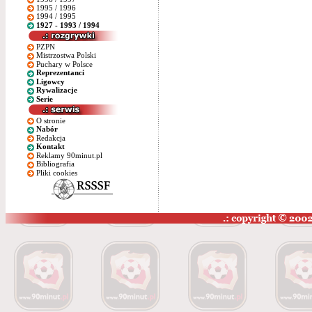
1995 / 1996
1994 / 1995
1927 - 1993 / 1994
PZPN
Mistrzostwa Polski
Puchary w Polsce
Reprezentanci
Ligowcy
Rywalizacje
Serie
O stronie
Nabór
Redakcja
Kontakt
Reklamy 90minut.pl
Bibliografia
Pliki cookies