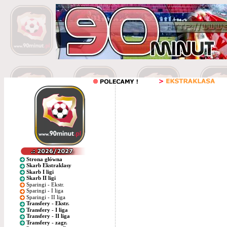
Strona główna
Skarb Ekstraklasy
Skarb I ligi
Skarb II ligi
Sparingi - Ekstr.
Sparingi - I liga
Sparingi - II liga
Transfery - Ekstr.
Transfery - I liga
Transfery - II liga
Transfery - zagr.