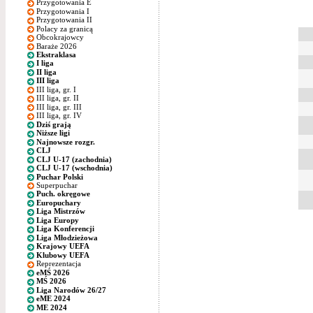
Przygotowania E
Przygotowania I
Przygotowania II
Polacy za granicą
Obcokrajowcy
Baraże 2026
Ekstraklasa
I liga
II liga
III liga
III liga, gr. I
III liga, gr. II
III liga, gr. III
III liga, gr. IV
Dziś grają
Niższe ligi
Najnowsze rozgr.
CLJ
CLJ U-17 (zachodnia)
CLJ U-17 (wschodnia)
Puchar Polski
Superpuchar
Puch. okręgowe
Europuchary
Liga Mistrzów
Liga Europy
Liga Konferencji
Liga Młodzieżowa
Krajowy UEFA
Klubowy UEFA
Reprezentacja
eMŚ 2026
MŚ 2026
Liga Narodów 26/27
eME 2024
ME 2024