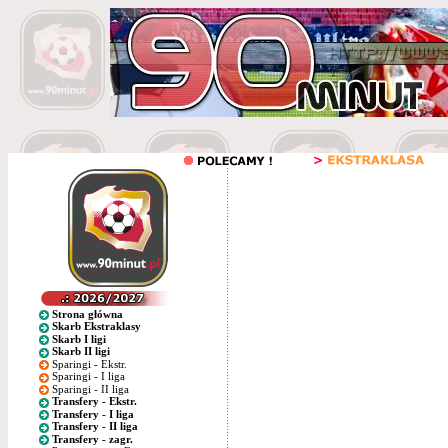
Strona główna
Skarb Ekstraklasy
Skarb I ligi
Skarb II ligi
Sparingi - Ekstr.
Sparingi - I liga
Sparingi - II liga
Transfery - Ekstr.
Transfery - I liga
Transfery - II liga
Transfery - zagr.