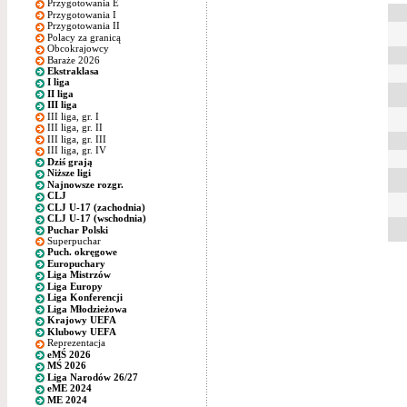
Przygotowania E
Przygotowania I
Przygotowania II
Polacy za granicą
Obcokrajowcy
Baraże 2026
Ekstraklasa
I liga
II liga
III liga
III liga, gr. I
III liga, gr. II
III liga, gr. III
III liga, gr. IV
Dziś grają
Niższe ligi
Najnowsze rozgr.
CLJ
CLJ U-17 (zachodnia)
CLJ U-17 (wschodnia)
Puchar Polski
Superpuchar
Puch. okręgowe
Europuchary
Liga Mistrzów
Liga Europy
Liga Konferencji
Liga Młodzieżowa
Krajowy UEFA
Klubowy UEFA
Reprezentacja
eMŚ 2026
MŚ 2026
Liga Narodów 26/27
eME 2024
ME 2024