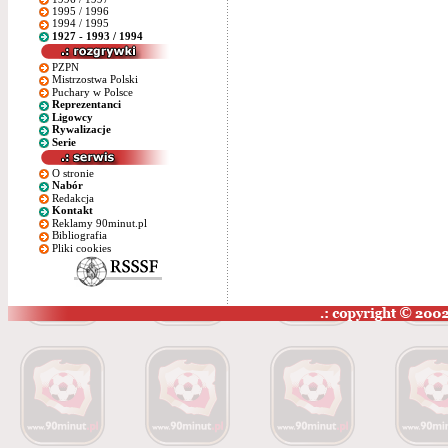
1995 / 1996
1994 / 1995
1927 - 1993 / 1994
PZPN
Mistrzostwa Polski
Puchary w Polsce
Reprezentanci
Ligowcy
Rywalizacje
Serie
O stronie
Nabór
Redakcja
Kontakt
Reklamy 90minut.pl
Bibliografia
Pliki cookies