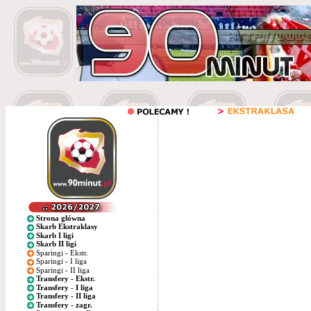
Strona główna
Skarb Ekstraklasy
Skarb I ligi
Skarb II ligi
Sparingi - Ekstr.
Sparingi - I liga
Sparingi - II liga
Transfery - Ekstr.
Transfery - I liga
Transfery - II liga
Transfery - zagr.