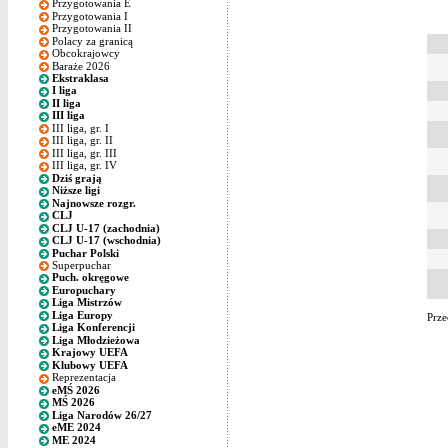
Przygotowania E
Przygotowania I
Przygotowania II
Polacy za granicą
Obcokrajowcy
Baraże 2026
Ekstraklasa
I liga
II liga
III liga
III liga, gr. I
III liga, gr. II
III liga, gr. III
III liga, gr. IV
Dziś grają
Niższe ligi
Najnowsze rozgr.
CLJ
CLJ U-17 (zachodnia)
CLJ U-17 (wschodnia)
Puchar Polski
Superpuchar
Puch. okręgowe
Europuchary
Liga Mistrzów
Liga Europy
Prze
Liga Konferencji
Liga Młodzieżowa
Krajowy UEFA
Klubowy UEFA
Reprezentacja
eMŚ 2026
MŚ 2026
Liga Narodów 26/27
eME 2024
ME 2024