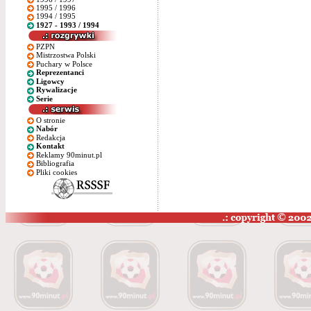
1995 / 1996
1994 / 1995
1927 - 1993 / 1994
PZPN
Mistrzostwa Polski
Puchary w Polsce
Reprezentanci
Ligowcy
Rywalizacje
Serie
O stronie
Nabór
Redakcja
Kontakt
Reklamy 90minut.pl
Bibliografia
Pliki cookies