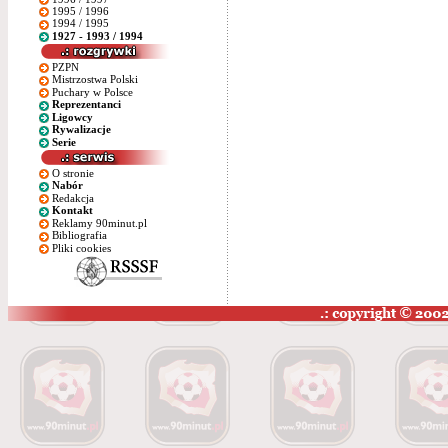
1995 / 1996
1994 / 1995
1927 - 1993 / 1994
PZPN
Mistrzostwa Polski
Puchary w Polsce
Reprezentanci
Ligowcy
Rywalizacje
Serie
O stronie
Nabór
Redakcja
Kontakt
Reklamy 90minut.pl
Bibliografia
Pliki cookies