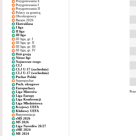
Przygotowania E
Przygotowania I
Przygotowania II
Polacy za granicą
Obcokrajowcy
Baraże 2026
Ekstraklasa
I liga
II liga
III liga
III liga, gr. I
III liga, gr. II
III liga, gr. III
III liga, gr. IV
Dziś grają
Niższe ligi
Najnowsze rozgr.
CLJ
CLJ U-17 (zachodnia)
CLJ U-17 (wschodnia)
Puchar Polski
Superpuchar
Puch. okręgowe
Europuchary
Prze
Liga Mistrzów
Liga Europy
Liga Konferencji
Liga Młodzieżowa
Krajowy UEFA
Klubowy UEFA
Reprezentacja
eMŚ 2026
MŚ 2026
Liga Narodów 26/27
eME 2024
ME 2024