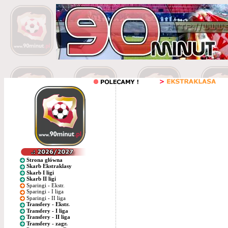
Strona główna
Skarb Ekstraklasy
Skarb I ligi
Skarb II ligi
Sparingi - Ekstr.
Sparingi - I liga
Sparingi - II liga
Transfery - Ekstr.
Transfery - I liga
Transfery - II liga
Transfery - zagr.