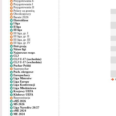
Przygotowania E
Przygotowania I
Przygotowania II
Polacy za granicą
Obcokrajowcy
Baraże 2026
Ekstraklasa
I liga
II liga
III liga
III liga, gr. I
III liga, gr. II
III liga, gr. III
III liga, gr. IV
Dziś grają
Niższe ligi
Najnowsze rozgr.
CLJ
CLJ U-17 (zachodnia)
CLJ U-17 (wschodnia)
Puchar Polski
Superpuchar
Puch. okręgowe
Europuchary
Liga Mistrzów
ż
Liga Europy
Liga Konferencji
Liga Młodzieżowa
Krajowy UEFA
Klubowy UEFA
Reprezentacja
eMŚ 2026
MŚ 2026
Liga Narodów 26/27
eME 2024
ME 2024