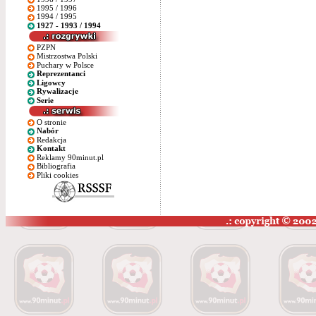
1995 / 1996
1994 / 1995
1927 - 1993 / 1994
PZPN
Mistrzostwa Polski
Puchary w Polsce
Reprezentanci
Ligowcy
Rywalizacje
Serie
O stronie
Nabór
Redakcja
Kontakt
Reklamy 90minut.pl
Bibliografia
Pliki cookies