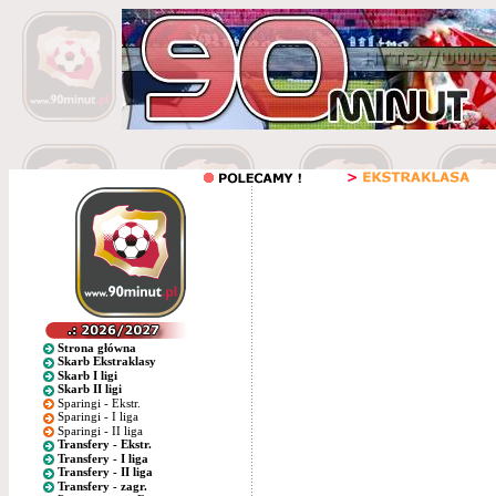
Strona główna
Skarb Ekstraklasy
Skarb I ligi
Skarb II ligi
Sparingi - Ekstr.
Sparingi - I liga
Sparingi - II liga
Transfery - Ekstr.
Transfery - I liga
Transfery - II liga
Transfery - zagr.