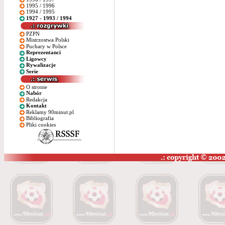
1995 / 1996
1994 / 1995
1927 - 1993 / 1994
PZPN
Mistrzostwa Polski
Puchary w Polsce
Reprezentanci
Ligowcy
Rywalizacje
Serie
O stronie
Nabór
Redakcja
Kontakt
Reklamy 90minut.pl
Bibliografia
Pliki cookies