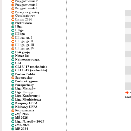
Przygotowania E
Przygotowania I
Przygotowania II
Polacy za granicą
Obcokrajowcy
Baraże 2026
Ekstraklasa
I liga
II liga
III liga
III liga, gr. I
III liga, gr. II
III liga, gr. III
III liga, gr. IV
Dziś grają
Niższe ligi
Najnowsze rozgr.
CLJ
CLJ U-17 (zachodnia)
CLJ U-17 (wschodnia)
Puchar Polski
Superpuchar
Puch. okręgowe
Europuchary
Liga Mistrzów
Liga Europy
w
Liga Konferencji
zawo
Liga Młodzieżowa
Krajowy UEFA
Klubowy UEFA
Reprezentacja
eMŚ 2026
MŚ 2026
Liga Narodów 26/27
eME 2024
ME 2024