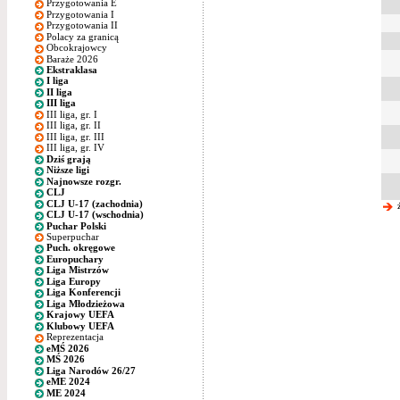
Przygotowania E
Przygotowania I
Przygotowania II
Polacy za granicą
Obcokrajowcy
Baraże 2026
Ekstraklasa
I liga
II liga
III liga
III liga, gr. I
III liga, gr. II
III liga, gr. III
III liga, gr. IV
Dziś grają
Niższe ligi
Najnowsze rozgr.
CLJ
CLJ U-17 (zachodnia)
ż
CLJ U-17 (wschodnia)
Puchar Polski
Superpuchar
Puch. okręgowe
Europuchary
Liga Mistrzów
Liga Europy
Liga Konferencji
Liga Młodzieżowa
Krajowy UEFA
Klubowy UEFA
Reprezentacja
eMŚ 2026
MŚ 2026
Liga Narodów 26/27
eME 2024
ME 2024