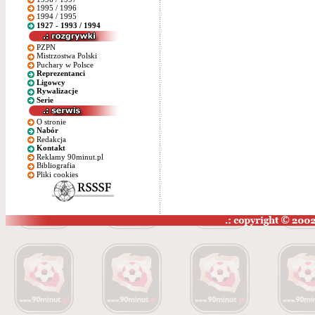
1995 / 1996
1994 / 1995
1927 - 1993 / 1994
PZPN
Mistrzostwa Polski
Puchary w Polsce
Reprezentanci
Ligowcy
Rywalizacje
Serie
O stronie
Nabór
Redakcja
Kontakt
Reklamy 90minut.pl
Bibliografia
Pliki cookies