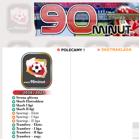
Strona główna
Skarb Ekstraklasy
Skarb I ligi
Skarb II ligi
Sparingi - Ekstr.
Sparingi - I liga
Sparingi - II liga
Transfery - Ekstr.
Transfery - I liga
Transfery - II liga
Transfery - zagr.