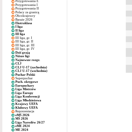
Przygotowania E
Przygotowania I
Przygotowania II
Polacy za granicą
Obcokrajowcy
Baraże 2026
Ekstraklasa
I liga
II liga
III liga
III liga, gr. I
III liga, gr. II
III liga, gr. III
III liga, gr. IV
Dziś grają
Niższe ligi
Najnowsze rozgr.
CLJ
CLJ U-17 (zachodnia)
CLJ U-17 (wschodnia)
Puchar Polski
Superpuchar
Puch. okręgowe
Europuchary
Liga Mistrzów
Liga Europy
Liga Konferencji
Liga Młodzieżowa
Krajowy UEFA
Klubowy UEFA
Reprezentacja
eMŚ 2026
MŚ 2026
Liga Narodów 26/27
eME 2024
ME 2024