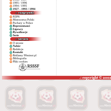
1995 / 1996
1994 / 1995
1927 - 1993 / 1994
PZPN
Mistrzostwa Polski
Puchary w Polsce
Reprezentanci
Ligowcy
Rywalizacje
Serie
O stronie
Nabór
Redakcja
Kontakt
Reklamy 90minut.pl
Bibliografia
Pliki cookies