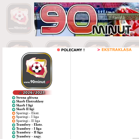
Strona główna
Skarb Ekstraklasy
Skarb I ligi
Skarb II ligi
Sparingi - Ekstr.
Sparingi - I liga
Sparingi - II liga
Transfery - Ekstr.
Transfery - I liga
Transfery - II liga
Transfery - zagr.