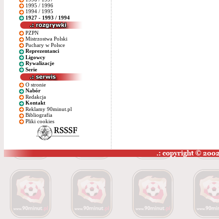
1995 / 1996
1994 / 1995
1927 - 1993 / 1994
PZPN
Mistrzostwa Polski
Puchary w Polsce
Reprezentanci
Ligowcy
Rywalizacje
Serie
O stronie
Nabór
Redakcja
Kontakt
Reklamy 90minut.pl
Bibliografia
Pliki cookies