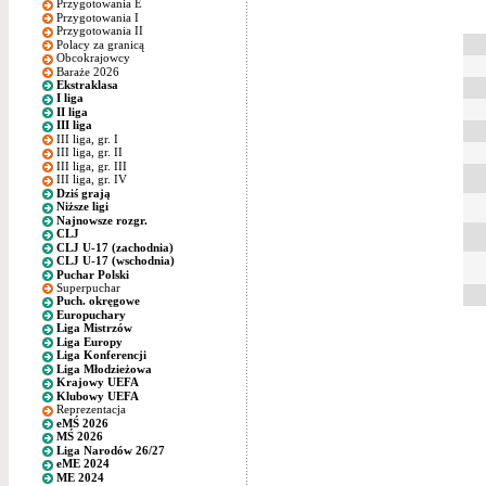
Przygotowania E
Przygotowania I
Przygotowania II
Polacy za granicą
Obcokrajowcy
Baraże 2026
Ekstraklasa
I liga
II liga
III liga
III liga, gr. I
III liga, gr. II
III liga, gr. III
III liga, gr. IV
Dziś grają
Niższe ligi
Najnowsze rozgr.
CLJ
CLJ U-17 (zachodnia)
CLJ U-17 (wschodnia)
Puchar Polski
Superpuchar
Puch. okręgowe
Europuchary
Liga Mistrzów
Liga Europy
Liga Konferencji
Liga Młodzieżowa
Krajowy UEFA
Klubowy UEFA
Reprezentacja
eMŚ 2026
MŚ 2026
Liga Narodów 26/27
eME 2024
ME 2024