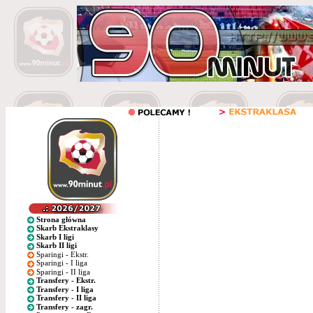
Strona główna
Skarb Ekstraklasy
Skarb I ligi
Skarb II ligi
Sparingi - Ekstr.
Sparingi - I liga
Sparingi - II liga
Transfery - Ekstr.
Transfery - I liga
Transfery - II liga
Transfery - zagr.