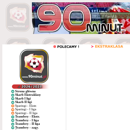
Strona główna
Skarb Ekstraklasy
Skarb I ligi
Skarb II ligi
Sparingi - Ekstr.
Sparingi - I liga
Sparingi - II liga
Transfery - Ekstr.
Transfery - I liga
Transfery - II liga
Transfery - zagr.