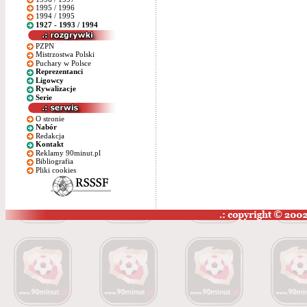
1995 / 1996
1994 / 1995
1927 - 1993 / 1994
PZPN
Mistrzostwa Polski
Puchary w Polsce
Reprezentanci
Ligowcy
Rywalizacje
Serie
O stronie
Nabór
Redakcja
Kontakt
Reklamy 90minut.pl
Bibliografia
Pliki cookies