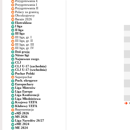
Przygotowania E
Przygotowania I
Przygotowania II
Polacy za granicą
Obcokrajowcy
Baraże 2026
Ekstraklasa
I liga
II liga
III liga
III liga, gr. I
III liga, gr. II
III liga, gr. III
III liga, gr. IV
Dziś grają
Niższe ligi
Najnowsze rozgr.
CLJ
CLJ U-17 (zachodnia)
CLJ U-17 (wschodnia)
Puchar Polski
Superpuchar
Puch. okręgowe
Europuchary
Liga Mistrzów
Liga Europy
Liga Konferencji
Liga Młodzieżowa
Krajowy UEFA
m
Klubowy UEFA
Reprezentacja
eMŚ 2026
MŚ 2026
Liga Narodów 26/27
eME 2024
ME 2024