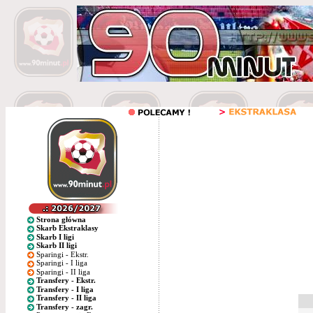
Strona główna
Skarb Ekstraklasy
Skarb I ligi
Skarb II ligi
Sparingi - Ekstr.
Sparingi - I liga
Sparingi - II liga
Transfery - Ekstr.
Transfery - I liga
Transfery - II liga
Transfery - zagr.