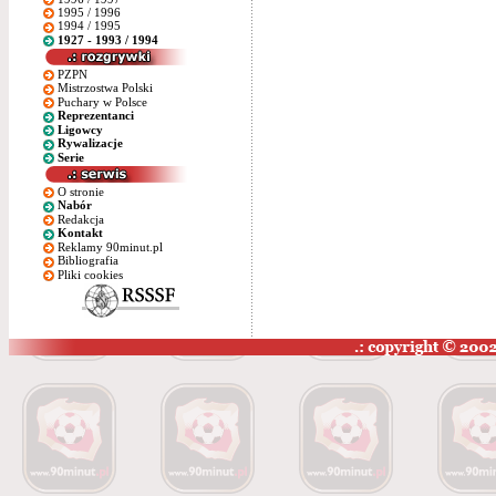
1995 / 1996
1994 / 1995
1927 - 1993 / 1994
PZPN
Mistrzostwa Polski
Puchary w Polsce
Reprezentanci
Ligowcy
Rywalizacje
Serie
O stronie
Nabór
Redakcja
Kontakt
Reklamy 90minut.pl
Bibliografia
Pliki cookies