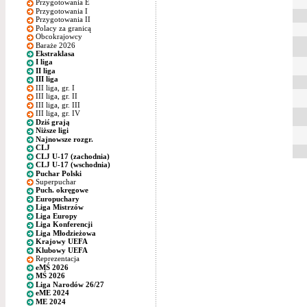
Przygotowania E
Przygotowania I
Przygotowania II
Polacy za granicą
Obcokrajowcy
Baraże 2026
Ekstraklasa
I liga
II liga
III liga
III liga, gr. I
III liga, gr. II
III liga, gr. III
III liga, gr. IV
Dziś grają
Niższe ligi
Najnowsze rozgr.
CLJ
CLJ U-17 (zachodnia)
CLJ U-17 (wschodnia)
Puchar Polski
Superpuchar
Puch. okręgowe
Europuchary
Liga Mistrzów
Liga Europy
Liga Konferencji
Liga Młodzieżowa
Krajowy UEFA
Klubowy UEFA
Reprezentacja
eMŚ 2026
MŚ 2026
Liga Narodów 26/27
eME 2024
ME 2024