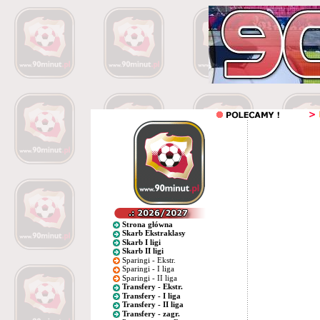
Strona główna
Skarb Ekstraklasy
Skarb I ligi
Skarb II ligi
Sparingi - Ekstr.
Sparingi - I liga
Sparingi - II liga
Transfery - Ekstr.
Transfery - I liga
Transfery - II liga
Transfery - zagr.