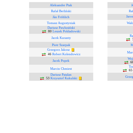
Aleksander Ptak
J
Rafał Berliński
Ra
Jaro
Ján Fröhlich
Tomasz Augustyniak
Wal
Dariusz Pawlusiński
80
Leszek Pokładowski
Ra
Jacek Kuranty
Piotr Szarpak
M
Grzegorz Jakosz
Mar
46
Robert Kolendowicz
Woj
Jacek Popek
6
To
Marcin Chmiest
6
Dariusz Patalan
Grze
53
Krzysztof Kukulski