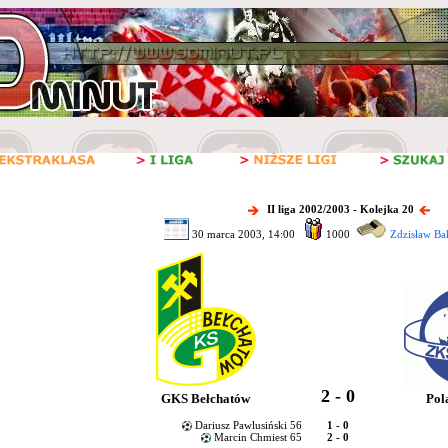
II liga 2002/2003 - Kolejka 20
30 marca 2003, 14:00
1000
Zdzisław Ba
2 - 0
GKS Bełchatów
Pol
Dariusz Pawlusiński 56
1 - 0
Marcin Chmiest 65
2 - 0