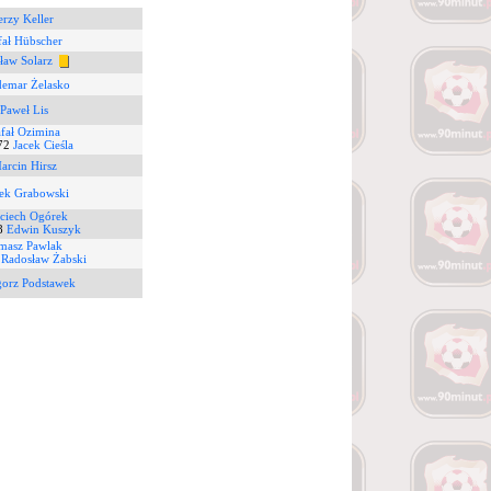
erzy Keller
fał Hübscher
sław Solarz
demar Żelasko
Paweł Lis
fał Ozimina
72
Jacek Cieśla
arcin Hirsz
ek Grabowski
ciech Ogórek
8
Edwin Kuszyk
masz Pawlak
5
Radosław Żabski
gorz Podstawek