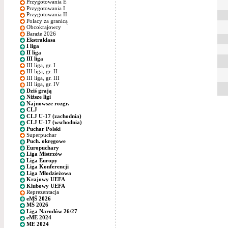
Przygotowania E
Przygotowania I
Przygotowania II
Polacy za granicą
Obcokrajowcy
Baraże 2026
Ekstraklasa
I liga
II liga
III liga
III liga, gr. I
III liga, gr. II
III liga, gr. III
III liga, gr. IV
Dziś grają
Niższe ligi
Najnowsze rozgr.
CLJ
CLJ U-17 (zachodnia)
CLJ U-17 (wschodnia)
Puchar Polski
Superpuchar
Puch. okręgowe
Europuchary
Liga Mistrzów
Liga Europy
Liga Konferencji
Liga Młodzieżowa
Krajowy UEFA
Klubowy UEFA
Reprezentacja
eMŚ 2026
MŚ 2026
Liga Narodów 26/27
eME 2024
ME 2024