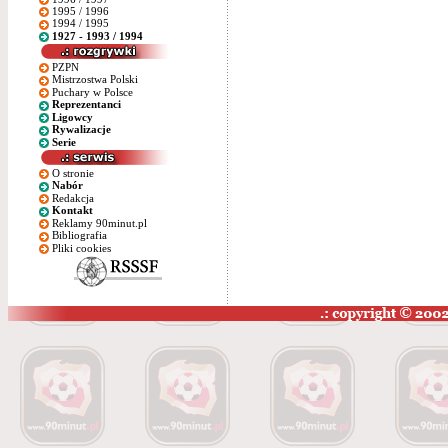
1995 / 1996
1994 / 1995
1927 - 1993 / 1994
PZPN
Mistrzostwa Polski
Puchary w Polsce
Reprezentanci
Ligowcy
Rywalizacje
Serie
O stronie
Nabór
Redakcja
Kontakt
Reklamy 90minut.pl
Bibliografia
Pliki cookies