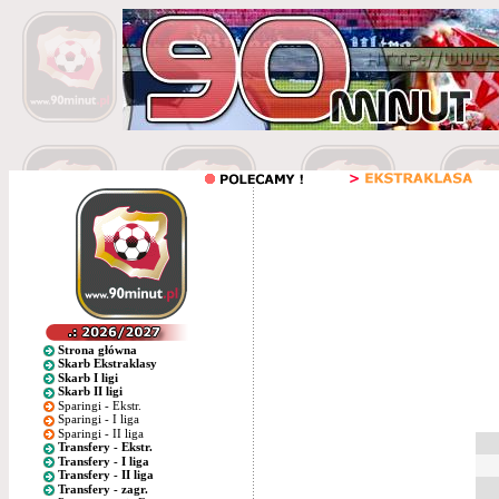
Strona główna
Skarb Ekstraklasy
Skarb I ligi
Skarb II ligi
Sparingi - Ekstr.
Sparingi - I liga
Sparingi - II liga
Transfery - Ekstr.
Transfery - I liga
Transfery - II liga
Transfery - zagr.