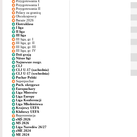
Przygotowania E
Przygotowania I
Przygotowania II
Polacy za granicą
Obcokrajowcy
Baraże 2026
Ekstraklasa
I liga
II liga
III liga
III liga, gr. I
III liga, gr. II
III liga, gr. III
III liga, gr. IV
Dziś grają
Niższe ligi
Najnowsze rozgr.
CLJ
CLJ U-17 (zachodnia)
CLJ U-17 (wschodnia)
Puchar Polski
Superpuchar
Puch. okręgowe
Europuchary
Liga Mistrzów
Liga Europy
Liga Konferencji
Liga Młodzieżowa
Krajowy UEFA
Klubowy UEFA
Reprezentacja
eMŚ 2026
MŚ 2026
Liga Narodów 26/27
eME 2024
ME 2024