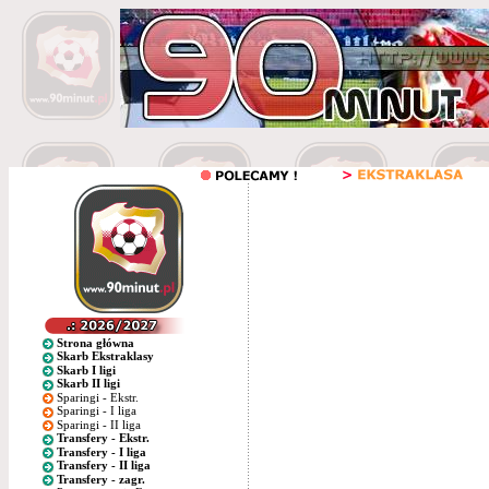
Strona główna
Skarb Ekstraklasy
Skarb I ligi
Skarb II ligi
Sparingi - Ekstr.
Sparingi - I liga
Sparingi - II liga
Transfery - Ekstr.
Transfery - I liga
Transfery - II liga
Transfery - zagr.