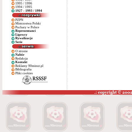
1995 / 1996
1994 / 1995
1927 - 1993 / 1994
PZPN
Mistrzostwa Polski
Puchary w Polsce
Reprezentanci
Ligowcy
Rywalizacje
Serie
O stronie
Nabór
Redakcja
Kontakt
Reklamy 90minut.pl
Bibliografia
Pliki cookies