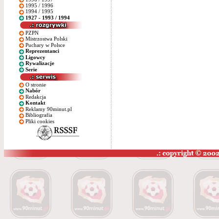
1995 / 1996
1994 / 1995
1927 - 1993 / 1994
PZPN
Mistrzostwa Polski
Puchary w Polsce
Reprezentanci
Ligowcy
Rywalizacje
Serie
O stronie
Nabór
Redakcja
Kontakt
Reklamy 90minut.pl
Bibliografia
Pliki cookies