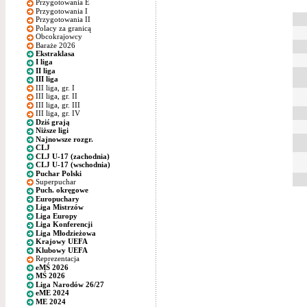
Przygotowania E
Przygotowania I
Przygotowania II
Polacy za granicą
Obcokrajowcy
Baraże 2026
Ekstraklasa
I liga
II liga
III liga
III liga, gr. I
III liga, gr. II
III liga, gr. III
III liga, gr. IV
Dziś grają
Niższe ligi
Najnowsze rozgr.
CLJ
CLJ U-17 (zachodnia)
CLJ U-17 (wschodnia)
Puchar Polski
Superpuchar
Puch. okręgowe
Europuchary
Liga Mistrzów
Liga Europy
Liga Konferencji
Liga Młodzieżowa
Krajowy UEFA
Klubowy UEFA
Reprezentacja
eMŚ 2026
MŚ 2026
Liga Narodów 26/27
eME 2024
ME 2024