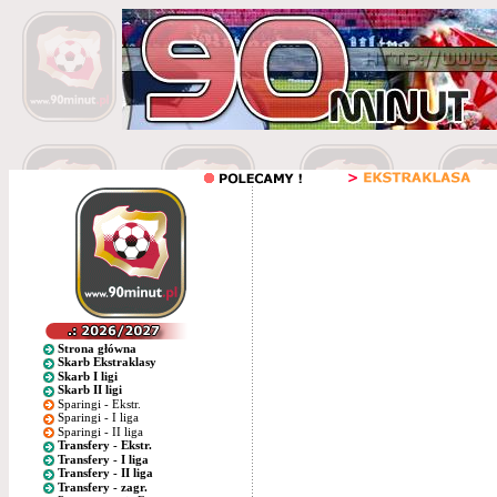
Strona główna
Skarb Ekstraklasy
Skarb I ligi
Skarb II ligi
Sparingi - Ekstr.
Sparingi - I liga
Sparingi - II liga
Transfery - Ekstr.
Transfery - I liga
Transfery - II liga
Transfery - zagr.