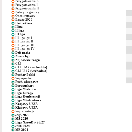
Przygotowania E
Przygotowania I
Przygotowania II
Polacy za granicą
Obcokrajowcy
Baraże 2026
Ekstraklasa
I liga
II liga
III liga
III liga, gr. I
III liga, gr. II
III liga, gr. III
III liga, gr. IV
Dziś grają
Niższe ligi
Najnowsze rozgr.
CLJ
CLJ U-17 (zachodnia)
CLJ U-17 (wschodnia)
Puchar Polski
Superpuchar
Puch. okręgowe
Europuchary
Liga Mistrzów
Liga Europy
Liga Konferencji
Liga Młodzieżowa
Krajowy UEFA
Klubowy UEFA
Reprezentacja
eMŚ 2026
MŚ 2026
Liga Narodów 26/27
eME 2024
ME 2024