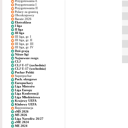
Przygotowania E
Przygotowania I
Przygotowania II
Polacy za granicą
Obcokrajowcy
Baraże 2026
Ekstraklasa
I liga
II liga
III liga
III liga, gr. I
III liga, gr. II
III liga, gr. III
III liga, gr. IV
Dziś grają
Niższe ligi
Najnowsze rozgr.
CLJ
CLJ U-17 (zachodnia)
CLJ U-17 (wschodnia)
Puchar Polski
Superpuchar
Puch. okręgowe
Europuchary
Liga Mistrzów
Liga Europy
Liga Konferencji
Liga Młodzieżowa
Krajowy UEFA
Klubowy UEFA
Reprezentacja
eMŚ 2026
MŚ 2026
Liga Narodów 26/27
eME 2024
ME 2024