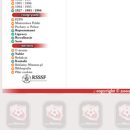
1995 / 1996
1994 / 1995
1927 - 1993 / 1994
PZPN
Mistrzostwa Polski
Puchary w Polsce
Reprezentanci
Ligowcy
Rywalizacje
Serie
O stronie
Nabór
Redakcja
Kontakt
Reklamy 90minut.pl
Bibliografia
Pliki cookies