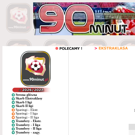
Strona główna
Skarb Ekstraklasy
Skarb I ligi
Skarb II ligi
Sparingi - Ekstr.
Sparingi - I liga
Sparingi - II liga
Transfery - Ekstr.
Transfery - I liga
Transfery - II liga
Transfery - zagr.