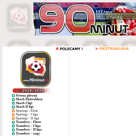
Strona główna
Skarb Ekstraklasy
Skarb I ligi
Skarb II ligi
Sparingi - Ekstr.
Sparingi - I liga
Sparingi - II liga
Transfery - Ekstr.
Transfery - I liga
Transfery - II liga
Transfery - zagr.