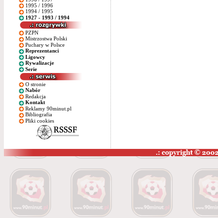
1995 / 1996
1994 / 1995
1927 - 1993 / 1994
PZPN
Mistrzostwa Polski
Puchary w Polsce
Reprezentanci
Ligowcy
Rywalizacje
Serie
O stronie
Nabór
Redakcja
Kontakt
Reklamy 90minut.pl
Bibliografia
Pliki cookies