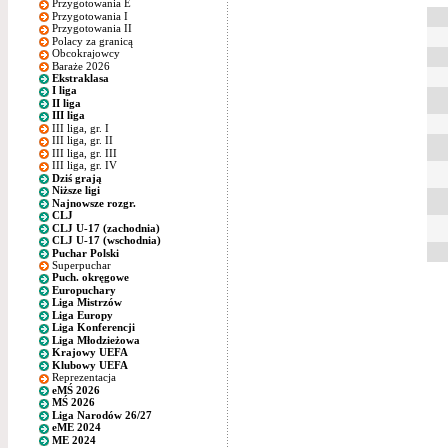
Przygotowania E
Przygotowania I
Przygotowania II
Polacy za granicą
Obcokrajowcy
Baraże 2026
Ekstraklasa
I liga
II liga
III liga
III liga, gr. I
III liga, gr. II
III liga, gr. III
III liga, gr. IV
Dziś grają
Niższe ligi
Najnowsze rozgr.
CLJ
CLJ U-17 (zachodnia)
CLJ U-17 (wschodnia)
Puchar Polski
Superpuchar
Puch. okręgowe
Europuchary
Liga Mistrzów
Liga Europy
Liga Konferencji
Liga Młodzieżowa
Krajowy UEFA
Klubowy UEFA
Reprezentacja
eMŚ 2026
MŚ 2026
Liga Narodów 26/27
eME 2024
ME 2024