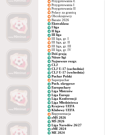
Przygotowania E
Przygotowania I
Przygotowania II
Polacy za granicą
Obcokrajowcy
Baraże 2026
Ekstraklasa
I liga
II liga
III liga
III liga, gr. I
III liga, gr. II
III liga, gr. III
III liga, gr. IV
Dziś grają
Niższe ligi
Najnowsze rozgr.
CLJ
CLJ U-17 (zachodnia)
CLJ U-17 (wschodnia)
Puchar Polski
Superpuchar
Puch. okręgowe
Europuchary
Liga Mistrzów
Liga Europy
Liga Konferencji
Liga Młodzieżowa
Krajowy UEFA
Klubowy UEFA
Reprezentacja
eMŚ 2026
MŚ 2026
Liga Narodów 26/27
eME 2024
ME 2024