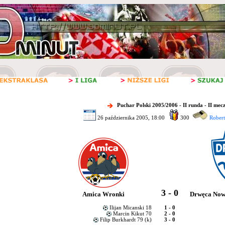
Puchar Polski 2005/2006 - II runda - II mec
26 października 2005, 18:00
300
Robert
3 - 0
Amica Wronki
Drwęca Now
Ilijan Micanski 18
1 - 0
Marcin Kikut 70
2 - 0
Filip Burkhardt 79 (k)
3 - 0