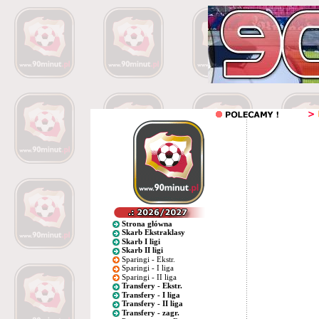
Strona główna
Skarb Ekstraklasy
Skarb I ligi
Skarb II ligi
Sparingi - Ekstr.
Sparingi - I liga
Sparingi - II liga
Transfery - Ekstr.
Transfery - I liga
Transfery - II liga
Transfery - zagr.