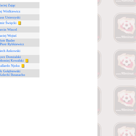
aciej Zając
ej Wódkiewicz
usz Unierzyski
mir Święcki
rcin Wincel
ciej Wojtaś
iotr Bazler
Piotr Rybkiewicz
iech Ankowski
gorz Domżalski
tłomiej Kowalski
allardo Njoku
k Gołębiewski
Kelechi Iheanacho