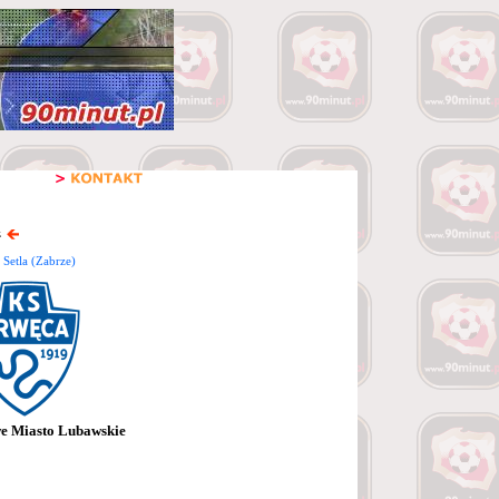
z
 Setla (Zabrze)
e Miasto Lubawskie