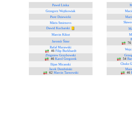
Paweł Linka
M
Grzegorz Wojtkowiak
Maci
Piotr Dziewicki
Mari
Sławo
Māris Smirnovs
Dawid Kucharski
Ma
Marcin Kikut
Ma
P
Jaromír Šimr
76
Rafał Murawski
Wojc
46
Filip Burkhardt
Zbigniew Grzybowski
Grze
46
Karol Gregorek
54
Bar
Chuks G
Ilijan Micanski
Jacek Dembiński
Mare
62
Marcin Tarnowski
46