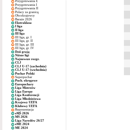
Przygotowania E
Przygotowania I
Przygotowania II
Polacy za granicą
Obcokrajowcy
Baraże 2026
Ekstraklasa
I liga
II liga
III liga
III liga, gr. I
III liga, gr. II
III liga, gr. III
III liga, gr. IV
Dziś grają
Niższe ligi
Najnowsze rozgr.
CLJ
CLJ U-17 (zachodnia)
CLJ U-17 (wschodnia)
Puchar Polski
Superpuchar
Puch. okręgowe
Europuchary
Liga Mistrzów
Liga Europy
Liga Konferencji
Liga Młodzieżowa
Krajowy UEFA
Klubowy UEFA
Reprezentacja
eMŚ 2026
MŚ 2026
Liga Narodów 26/27
eME 2024
ME 2024