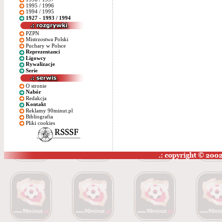
1995 / 1996
1994 / 1995
1927 - 1993 / 1994
PZPN
Mistrzostwa Polski
Puchary w Polsce
Reprezentanci
Ligowcy
Rywalizacje
Serie
O stronie
Nabór
Redakcja
Kontakt
Reklamy 90minut.pl
Bibliografia
Pliki cookies