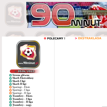
Strona główna
Skarb Ekstraklasy
Skarb I ligi
Skarb II ligi
Sparingi - Ekstr.
Sparingi - I liga
Sparingi - II liga
Transfery - Ekstr.
Transfery - I liga
Transfery - II liga
Transfery - zagr.