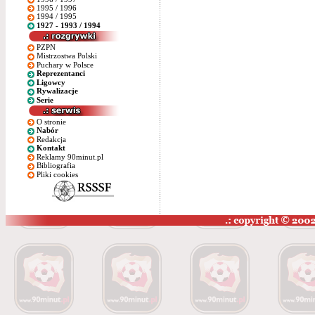
1995 / 1996
1994 / 1995
1927 - 1993 / 1994
PZPN
Mistrzostwa Polski
Puchary w Polsce
Reprezentanci
Ligowcy
Rywalizacje
Serie
O stronie
Nabór
Redakcja
Kontakt
Reklamy 90minut.pl
Bibliografia
Pliki cookies