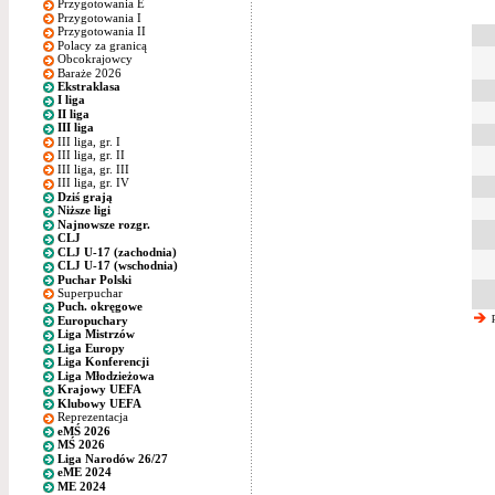
Przygotowania E
Przygotowania I
Przygotowania II
Polacy za granicą
Obcokrajowcy
Baraże 2026
Ekstraklasa
I liga
II liga
III liga
III liga, gr. I
III liga, gr. II
III liga, gr. III
III liga, gr. IV
Dziś grają
Niższe ligi
Najnowsze rozgr.
CLJ
CLJ U-17 (zachodnia)
CLJ U-17 (wschodnia)
Puchar Polski
Superpuchar
Puch. okręgowe
p
Europuchary
Liga Mistrzów
Liga Europy
Liga Konferencji
Liga Młodzieżowa
Krajowy UEFA
Klubowy UEFA
Reprezentacja
eMŚ 2026
MŚ 2026
Liga Narodów 26/27
eME 2024
ME 2024