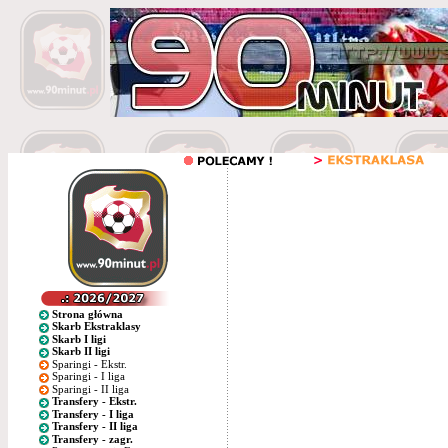
Strona główna
Skarb Ekstraklasy
Skarb I ligi
Skarb II ligi
Sparingi - Ekstr.
Sparingi - I liga
Sparingi - II liga
Transfery - Ekstr.
Transfery - I liga
Transfery - II liga
Transfery - zagr.