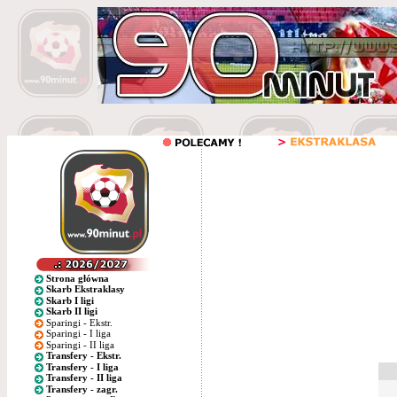
Strona główna
Skarb Ekstraklasy
Skarb I ligi
Skarb II ligi
Sparingi - Ekstr.
Sparingi - I liga
Sparingi - II liga
Transfery - Ekstr.
Transfery - I liga
Transfery - II liga
Transfery - zagr.