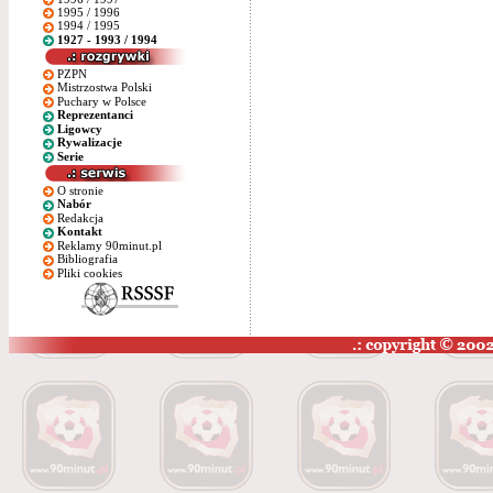
1995 / 1996
1994 / 1995
1927 - 1993 / 1994
PZPN
Mistrzostwa Polski
Puchary w Polsce
Reprezentanci
Ligowcy
Rywalizacje
Serie
O stronie
Nabór
Redakcja
Kontakt
Reklamy 90minut.pl
Bibliografia
Pliki cookies