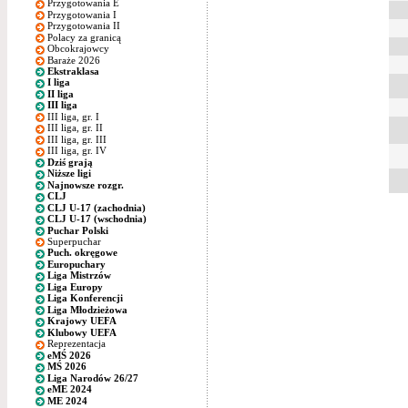
Przygotowania E
Przygotowania I
Przygotowania II
Polacy za granicą
Obcokrajowcy
Baraże 2026
Ekstraklasa
I liga
II liga
III liga
III liga, gr. I
III liga, gr. II
III liga, gr. III
III liga, gr. IV
Dziś grają
Niższe ligi
Najnowsze rozgr.
CLJ
CLJ U-17 (zachodnia)
CLJ U-17 (wschodnia)
Puchar Polski
Superpuchar
Puch. okręgowe
Europuchary
Liga Mistrzów
Liga Europy
Liga Konferencji
Liga Młodzieżowa
Krajowy UEFA
Klubowy UEFA
Reprezentacja
eMŚ 2026
MŚ 2026
Liga Narodów 26/27
eME 2024
ME 2024